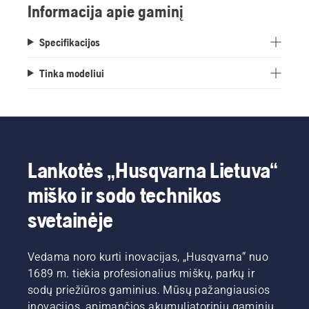
Informacija apie gaminį
serijos traktoriams
Specifikacijos
Tinka modeliui
Lankotės „Husqvarna Lietuva“
miško ir sodo technikos
svetainėje
Vedama noro kurti inovacijas, „Husqvarna“ nuo
1689 m. tiekia profesionalius miškų, parkų ir
sodų priežiūros gaminius. Mūsų pažangiausios
inovacijos, apimančios akumuliatorinių gaminių