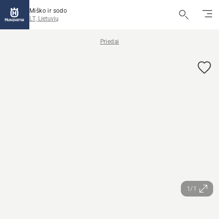
Miško ir sodo
LT, Lietuvių
Priedai
1/1