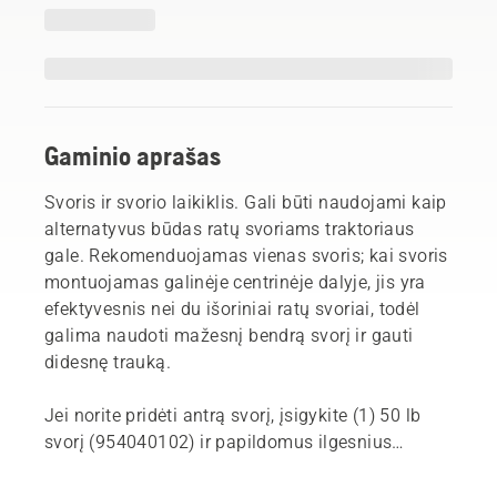
Gaminio aprašas
Svoris ir svorio laikiklis. Gali būti naudojami kaip
alternatyvus būdas ratų svoriams traktoriaus
gale. Rekomenduojamas vienas svoris; kai svoris
montuojamas galinėje centrinėje dalyje, jis yra
efektyvesnis nei du išoriniai ratų svoriai, todėl
galima naudoti mažesnį bendrą svorį ir gauti
didesnę trauką.
Jei norite pridėti antrą svorį, įsigykite (1) 50 lb
svorį (954040102) ir papildomus ilgesnius
varžtus. Gali reikėti gręžimo – daugiau
informacijos rasite instrukcijose. Tinka TS 200