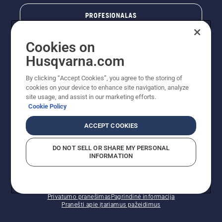
PROFESIONALAS
Cookies on
Husqvarna.com
By clicking “Accept Cookies”, you agree to the storing of
cookies on your device to enhance site navigation, analyze
site usage, and assist in our marketing efforts.
Cookie Policy
© „Husqvarna AB“ (leid). Visos teisės priklauso autoriui.
ACCEPT COOKIES
Nurodoma rekomenduojama mažmeninė kaina (RMK),
įskaitant PVM. RMK yra kaina, už kurią gamintojas
DO NOT SELL OR SHARE MY PERSONAL
rekomenduoja pardavėjui parduoti prekę. UAB
INFORMATION
"Husqvarna Lietuva" prekių vartotojams neparduoda,
todėl faktines kainas nustato pardavėjai prekybos
vietose.
Slapukų politika – ES/EEE
Naudojimo sąlygos
Privatumo pranešimas
Pagrindinė informacija
Pranešti apie įtariamus pažeidimus