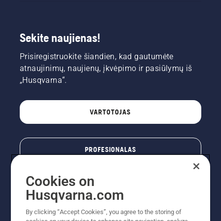
Sekite naujienas!
Prisiregistruokite šiandien, kad gautumėte
atnaujinimų, naujienų, įkvėpimo ir pasiūlymų iš
„Husqvarna“.
VARTOTOJAS
PROFESIONALAS
Cookies on
Husqvarna.com
By clicking “Accept Cookies”, you agree to the storing of