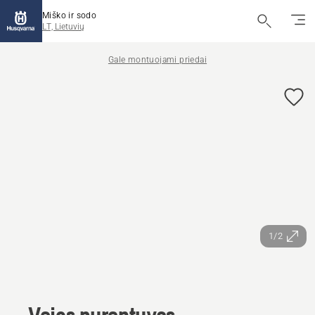
Miško ir sodo
LT, Lietuvių
Gale montuojami priedai
1/2
Vejos purentuvas