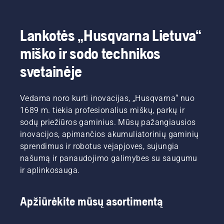
Lankotės „Husqvarna Lietuva“
miško ir sodo technikos
svetainėje
Vedama noro kurti inovacijas, „Husqvarna“ nuo
1689 m. tiekia profesionalius miškų, parkų ir
sodų priežiūros gaminius. Mūsų pažangiausios
inovacijos, apimančios akumuliatorinių gaminių
sprendimus ir robotus vejapjoves, sujungia
našumą ir panaudojimo galimybes su saugumu
ir aplinkosauga.
Apžiūrėkite mūsų asortimentą