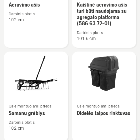
Aeravimo ašis
Kaištinė aeravimo ašis
daugiau
daugiau
turi būti naudojama su
detalių
detalių
Darbinis plotis
agregato platforma
102 cm
apie
apie
(586 63 72-01)
Aeravimo
Kaištinė
Darbinis plotis
ašis
aeravimo
101,6 cm
ašis
turi
būti
naudojama
su
agregato
platforma
(586
Žiūrėti
Žiūrėti
63
Gale montuojami priedai
Gale montuojami priedai
daugiau
daugiau
72-
Samanų grėblys
Didelės talpos rinktuvas
detalių
detalių
01)
apie
apie
Darbinis plotis
102 cm
Samanų
Didelės
grėblys
talpos