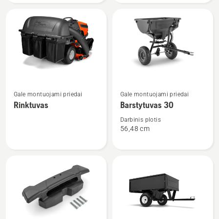
rinktuvas
Žiūrėti
Žiūrėti
Gale montuojami priedai
Gale montuojami priedai
daugiau
daugiau
Rinktuvas
Barstytuvas 30
detalių
detalių
apie
apie
Darbinis plotis
56,48 cm
Rinktuvas
Barstytuvas
30