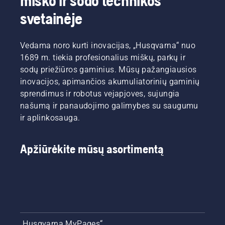
miško ir sodo technikos
svetainėje
Vedama noro kurti inovacijas, „Husqvarna“ nuo
1689 m. tiekia profesionalius miškų, parkų ir
sodų priežiūros gaminius. Mūsų pažangiausios
inovacijos, apimančios akumuliatorinių gaminių
sprendimus ir robotus vejapjoves, sujungia
našumą ir panaudojimo galimybes su saugumu
ir aplinkosauga.
Apžiūrėkite mūsų asortimentą
„Husqvarna MyPages“