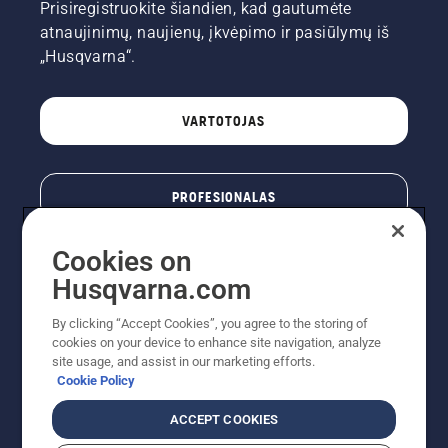
Prisiregistruokite šiandien, kad gautumėte
atnaujinimų, naujienų, įkvėpimo ir pasiūlymų iš
„Husqvarna“.
VARTOTOJAS
PROFESIONALAS
Cookies on
Husqvarna.com
By clicking “Accept Cookies”, you agree to the storing of
cookies on your device to enhance site navigation, analyze
site usage, and assist in our marketing efforts.
Cookie Policy
© „Husqvarna AB“ (leid). Visos teisės priklauso autoriui.
ACCEPT COOKIES
Nurodoma rekomenduojama mažmeninė kaina (RMK),