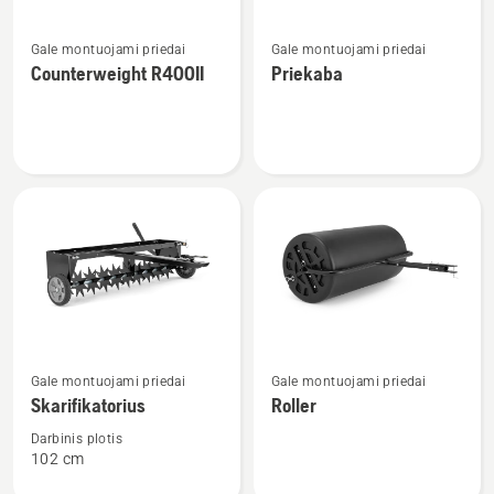
Žiūrėti
Žiūrėti
Gale montuojami priedai
Gale montuojami priedai
daugiau
daugiau
Counterweight R400II
Priekaba
detalių
detalių
apie
apie
Counterweight
Priekaba
R400II
Žiūrėti
Žiūrėti
Gale montuojami priedai
Gale montuojami priedai
daugiau
daugiau
Skarifikatorius
Roller
detalių
detalių
apie
apie
Darbinis plotis
102 cm
Skarifikatorius
Roller