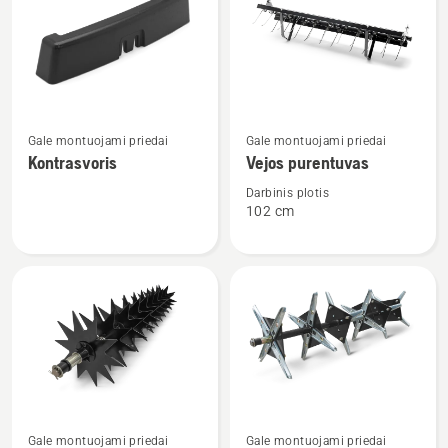
visus
produktus
Žiūrėti
Žiūrėti
Gale montuojami priedai
Gale montuojami priedai
daugiau
daugiau
Kontrasvoris
Vejos purentuvas
detalių
detalių
apie
apie
Darbinis plotis
102 cm
Kontrasvoris
Vejos
purentuvas
Gale montuojami priedai
Gale montuojami priedai
Žiūrėti
Žiūrėti