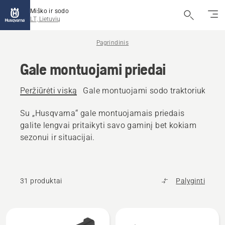
Miško ir sodo
LT, Lietuvių
Pagrindinis
Gale montuojami priedai
Peržiūrėti viską
Gale montuojami sodo traktoriuko pri
Su „Husqvarna“ gale montuojamais priedais
galite lengvai pritaikyti savo gaminį bet kokiam
sezonui ir situacijai.
31 produktai
Palyginti
Rodyti