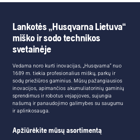
Lankotės „Husqvarna Lietuva“
miško ir sodo technikos
svetainėje
Vedama noro kurti inovacijas, „Husqvarna“ nuo
1689 m. tiekia profesionalius miškų, parkų ir
sodų priežiūros gaminius. Mūsų pažangiausios
inovacijos, apimančios akumuliatorinių gaminių
sprendimus ir robotus vejapjoves, sujungia
našumą ir panaudojimo galimybes su saugumu
ir aplinkosauga.
Apžiūrėkite mūsų asortimentą