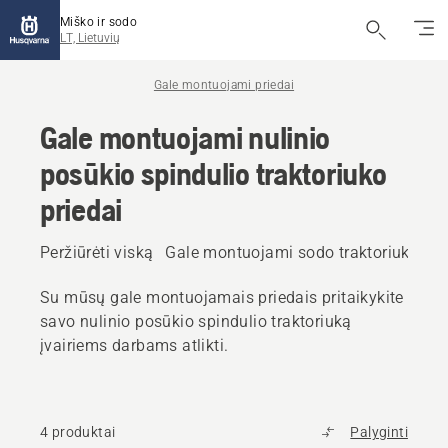
Miško ir sodo
LT, Lietuvių
Gale montuojami priedai
Gale montuojami nulinio
posūkio spindulio traktoriuko
priedai
Peržiūrėti viską
Gale montuojami sodo traktoriuko pri
Su mūsų gale montuojamais priedais pritaikykite
savo nulinio posūkio spindulio traktoriuką
įvairiems darbams atlikti.
4 produktai
Palyginti