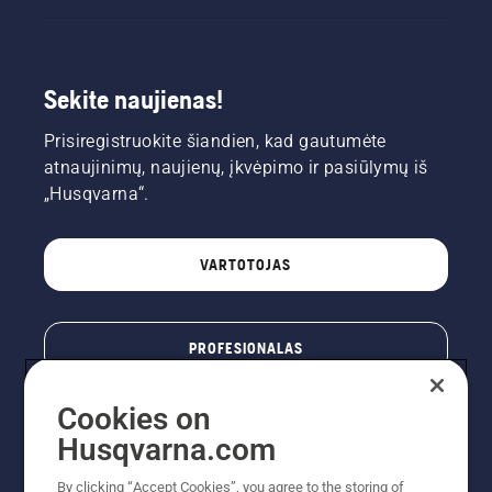
Sekite naujienas!
Prisiregistruokite šiandien, kad gautumėte
atnaujinimų, naujienų, įkvėpimo ir pasiūlymų iš
„Husqvarna“.
VARTOTOJAS
PROFESIONALAS
Cookies on
Husqvarna.com
By clicking “Accept Cookies”, you agree to the storing of