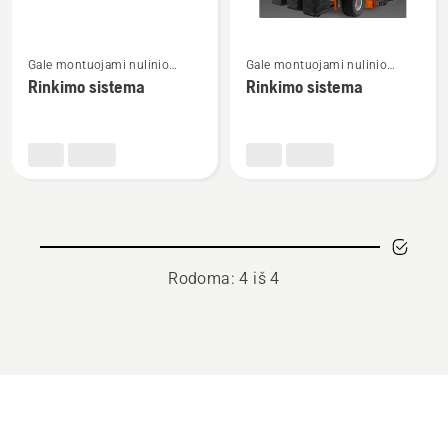
Žiūrėti
Žiūrėti
Gale montuojami nulinio
Gale montuojami nulinio
daugiau
daugiau
posūkio spindulio traktoriuko
posūkio spindulio traktoriuko
Rinkimo sistema
Rinkimo sistema
detalių
detalių
priedai
priedai
apie
apie
Rinkimo
Rinkimo
sistema
sistema
Rodoma: 4 iš 4