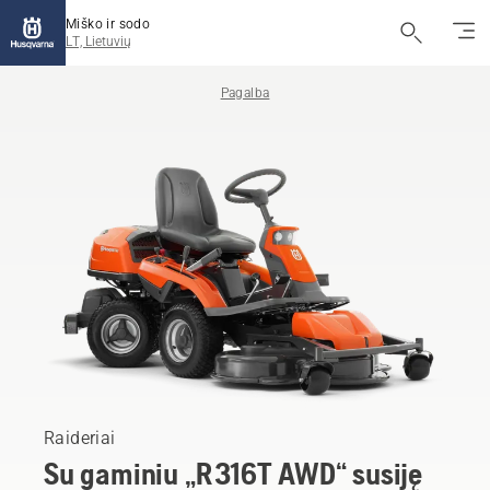
Miško ir sodo
LT, Lietuvių
Pagalba
Raideriai
Su gaminiu „R 316T AWD“ susiję