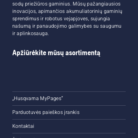
sodų priežiūros gaminius. Mūsų pažangiausios
inovacijos, apimančios akumuliatorinių gaminių
sprendimus ir robotus vejapjoves, sujungia
našumą ir panaudojimo galimybes su saugumu
ir aplinkosauga.
Apžiūrėkite mūsų asortimentą
„Husqvarna MyPages“
Parduotuvės paieškos įrankis
Kontaktai