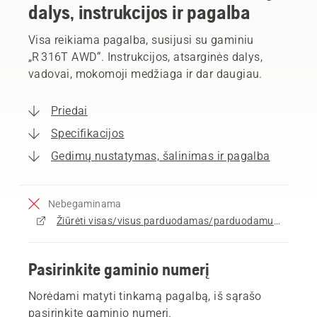
dalys, instrukcijos ir pagalba
Visa reikiama pagalba, susijusi su gaminiu
„R 316T AWD“. Instrukcijos, atsarginės dalys,
vadovai, mokomoji medžiaga ir dar daugiau.
Priedai
Specifikacijos
Gedimų nustatymas, šalinimas ir pagalba
Nebegaminama
Žiūrėti visas/visus parduodamas/parduodamus Raideriai
Pasirinkite gaminio numerį
Norėdami matyti tinkamą pagalbą, iš sąrašo
pasirinkite gaminio numerį.