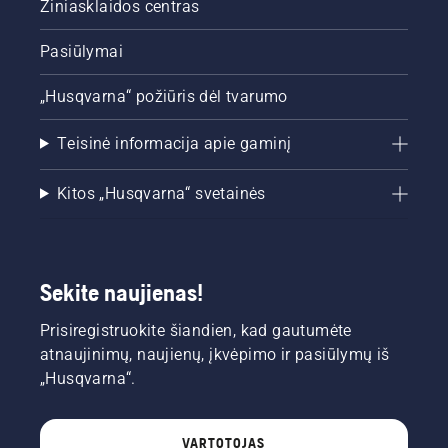
Žiniasklaidos centras
Pasiūlymai
„Husqvarna“ požiūris dėl tvarumo
Teisinė informacija apie gaminį
Kitos „Husqvarna“ svetainės
Sekite naujienas!
Prisiregistruokite šiandien, kad gautumėte
atnaujinimų, naujienų, įkvėpimo ir pasiūlymų iš
„Husqvarna“.
VARTOTOJAS