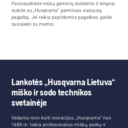
Pasinaudokite mūsų gaminių asistentu ir lengvai
raskite su „Husqvarna“ gaminiais susijusią
pagalbą. Jei reikia papildomos pagalbos, galite
susisiekti su mumis.
Lankotės „Husqvarna Lietuva“
miško ir sodo technikos
svetainėje
Vedama noro kurti inovacijas, „Husqvarna“ nuo
1689 m. tiekia profesionalius miškų, parkų ir