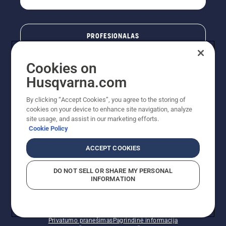
PROFESIONALAS
Cookies on
Husqvarna.com
By clicking “Accept Cookies”, you agree to the storing of
cookies on your device to enhance site navigation, analyze
site usage, and assist in our marketing efforts.
Cookie Policy
© „Husqvarna AB“ (leid). Visos teisės priklauso autoriui.
ACCEPT COOKIES
Nurodoma rekomenduojama mažmeninė kaina (RMK),
įskaitant PVM. RMK yra kaina, už kurią gamintojas
DO NOT SELL OR SHARE MY PERSONAL
rekomenduoja pardavėjui parduoti prekę. UAB
INFORMATION
"Husqvarna Lietuva" prekių vartotojams neparduoda,
todėl faktines kainas nustato pardavėjai prekybos
vietose.
Slapukų politika – ES/EEE
Naudojimo sąlygos
Privatumo pranešimas
Pagrindinė informacija