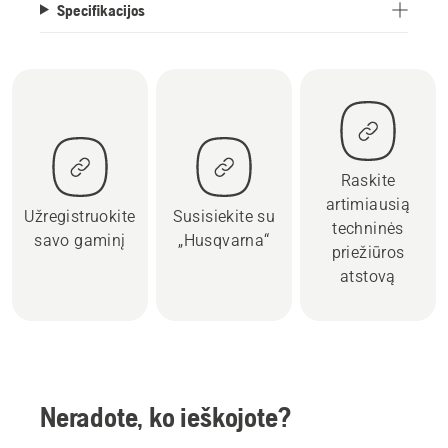
Specifikacijos
Raskite
artimiausią
Užregistruokite
Susisiekite su
techninės
savo gaminį
„Husqvarna“
priežiūros
atstovą
Neradote, ko ieškojote?