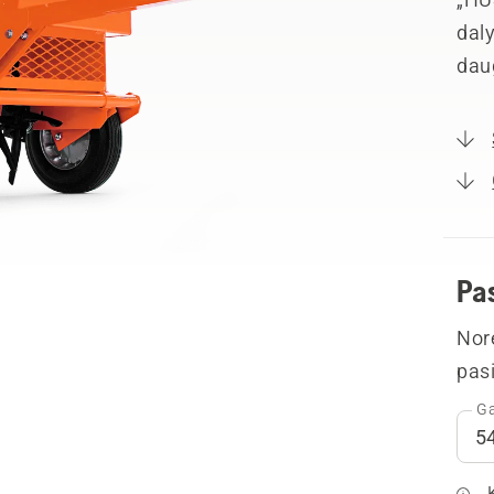
dal
dau
Pa
Nor
pasi
Ga