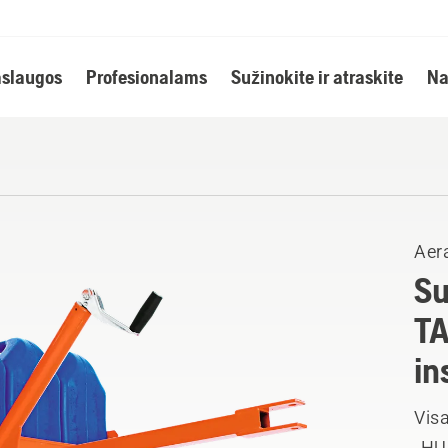
slaugos
Profesionalams
Sužinokite ir atraskite
Na
Aera
Su
TA
in
Visa
„HU