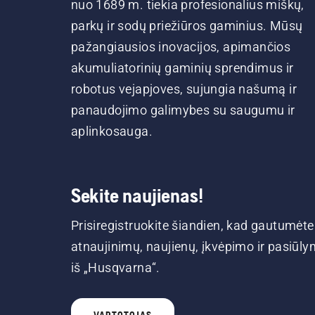
nuo 1689 m. tiekia profesionalius miškų,
parkų ir sodų priežiūros gaminius. Mūsų
pažangiausios inovacijos, apimančios
akumuliatorinių gaminių sprendimus ir
robotus vejapjoves, sujungia našumą ir
panaudojimo galimybes su saugumu ir
aplinkosauga.
Sekite naujienas!
Prisiregistruokite šiandien, kad gautumėte
atnaujinimų, naujienų, įkvėpimo ir pasiūl
iš „Husqvarna“.