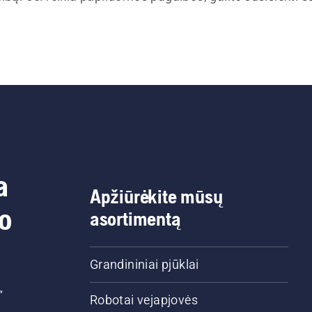
a
Apžiūrėkite mūsų
do
asortimentą
Grandininiai pjūklai
“
Robotai vejapjovės