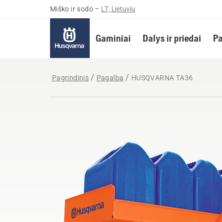
Miško ir sodo
–
LT, Lietuvių
Gaminiai
Dalys ir priedai
Pa
Pagrindinis
Pagalba
HUSQVARNA TA36