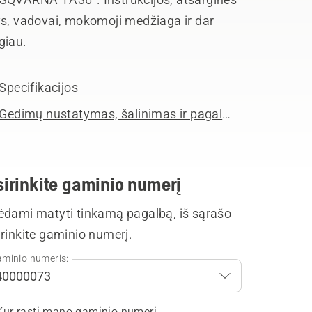
ys, vadovai, mokomoji medžiaga ir dar
giau.
Specifikacijos
Gedimų nustatymas, šalinimas ir pagalba
sirinkite gaminio numerį
ėdami matyti tinkamą pagalbą, iš sąrašo
rinkite gaminio numerį.
minio numeris:
Kur rasti mano gaminio numerį