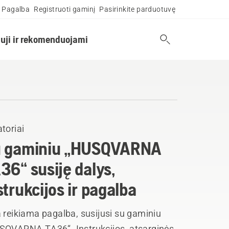
Pagalba
Registruoti gaminį
Pasirinkite parduotuvę
uji ir rekomenduojami
toriai
 gaminiu „HUSQVARNA
36“ susiję dalys,
strukcijos ir pagalba
 reikiama pagalba, susijusi su gaminiu
SQVARNA TA36“. Instrukcijos, atsarginės