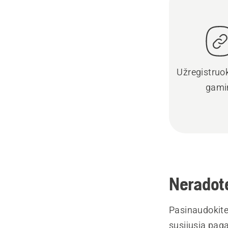
Užregistruo
gami
Neradote
Pasinaudokite
susijusią paga