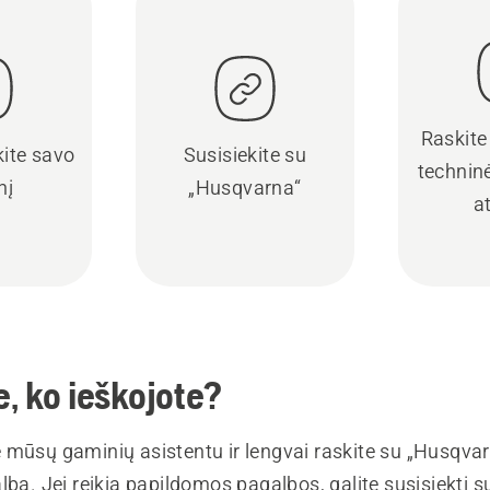
Raskite
kite savo
Susisiekite su
techninė
nį
„Husqvarna“
a
, ko ieškojote?
 mūsų gaminių asistentu ir lengvai raskite su „Husqva
lbą. Jei reikia papildomos pagalbos, galite susisiekti 