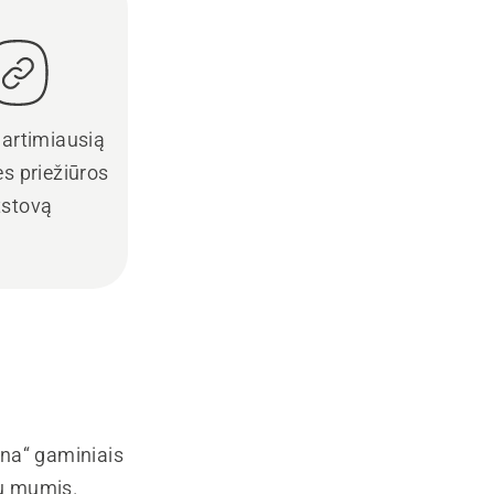
 artimiausią
s priežiūros
tstovą
rna“ gaminiais
su mumis.