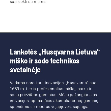
susisiekti su mumis.
Lankotės „Husqvarna Lietuva“
miško ir sodo technikos
svetainėje
Vedama noro kurti inovacijas, „Husqvarna“ nuo
1689 m. tiekia profesionalius miškų, parkų ir
sodų priežiūros gaminius. Mūsų pažangiausios
inovacijos, apimančios akumuliatorinių gaminių
sprendimus ir robotus vejapjoves, sujungia