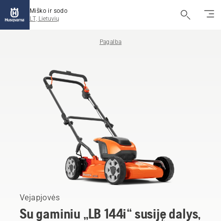
Miško ir sodo
LT, Lietuvių
Pagalba
Vejapjovės
Su gaminiu „LB 144i“ susiję dalys,