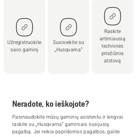
Raskite
artimiausią
Užregistruokite
Susisiekite su
techninės
savo gaminį
„Husqvarna“
priežiūros
atstovą
Neradote, ko ieškojote?
Pasinaudokite mūsų gaminių asistentu ir lengvai
raskite su „Husqvarna“ gaminiais susijusią
pagalbą. Jei reikia papildomos pagalbos, galite