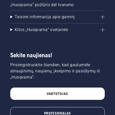
„Husqvarna“ požiūris dėl tvarumo
Teisinė informacija apie gaminį
Kitos „Husqvarna“ svetainės
Sekite naujienas!
Prisiregistruokite šiandien, kad gautumėte
atnaujinimų, naujienų, įkvėpimo ir pasiūlymų iš
„Husqvarna“.
VARTOTOJAS
PROFESIONALAS