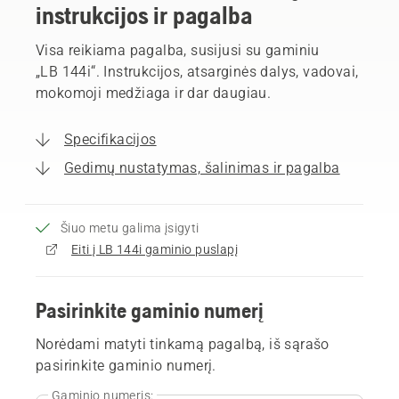
instrukcijos ir pagalba
Visa reikiama pagalba, susijusi su gaminiu
„LB 144i“. Instrukcijos, atsarginės dalys, vadovai,
mokomoji medžiaga ir dar daugiau.
Specifikacijos
Gedimų nustatymas, šalinimas ir pagalba
Šiuo metu galima įsigyti
Eiti į LB 144i gaminio puslapį
Pasirinkite gaminio numerį
Norėdami matyti tinkamą pagalbą, iš sąrašo
pasirinkite gaminio numerį.
Gaminio numeris: