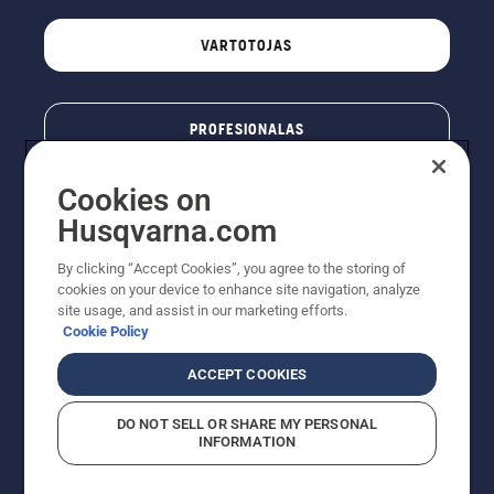
VARTOTOJAS
PROFESIONALAS
Cookies on
Husqvarna.com
By clicking “Accept Cookies”, you agree to the storing of
cookies on your device to enhance site navigation, analyze
site usage, and assist in our marketing efforts.
Cookie Policy
© „Husqvarna AB“ (leid). Visos teisės priklauso autoriui.
ACCEPT COOKIES
Nurodoma rekomenduojama mažmeninė kaina (RMK),
įskaitant PVM. RMK yra kaina, už kurią gamintojas
DO NOT SELL OR SHARE MY PERSONAL
rekomenduoja pardavėjui parduoti prekę. UAB
INFORMATION
"Husqvarna Lietuva" prekių vartotojams neparduoda,
todėl faktines kainas nustato pardavėjai prekybos