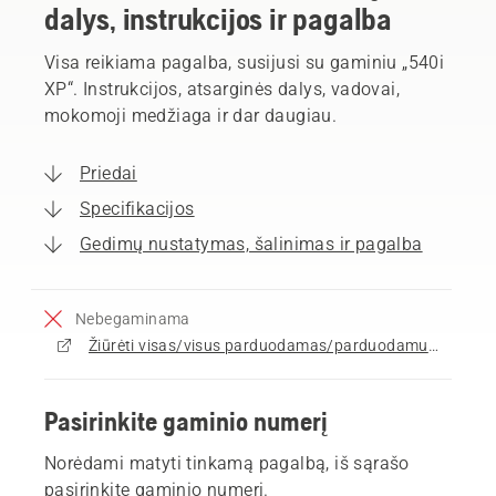
dalys, instrukcijos ir pagalba
Visa reikiama pagalba, susijusi su gaminiu „540i
XP“. Instrukcijos, atsarginės dalys, vadovai,
mokomoji medžiaga ir dar daugiau.
Priedai
Specifikacijos
Gedimų nustatymas, šalinimas ir pagalba
Nebegaminama
Žiūrėti visas/visus parduodamas/parduodamus Grandininiai pjūklai
Pasirinkite gaminio numerį
Norėdami matyti tinkamą pagalbą, iš sąrašo
pasirinkite gaminio numerį.