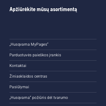
Apžiūrėkite mūsų asortimentą
„Husqvarna MyPages“
Parduotuvės paieškos įrankis
Kontaktai
Žiniasklaidos centras
Pasiūlymai
„Husqvarna“ požiūris dėl tvarumo