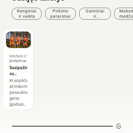
Renginiai
Pirkimo
Gaminiai
Mokom
ir veikla
patarimai
ir
medži
inovacijos
ir
vado
Istorijos ir
įkvėpimas
Susipažinkite
su
„Husqvarna“
Kruopščiai
H
atrinkome
komanda
pasaulinę
– mūsų
gerai
reikliausiais
įgudusių
naudotojais
ir
gerbiamų
ambasadorių
grupę iš