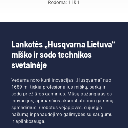
geriausių
Rodoma: 1 iš 1
miško ir
parko
profesionalų
jų
šalyse.
Jie yra
mūsų H
Lankotės „Husqvarna Lietuva“
komanda.
miško ir sodo technikos
Ir jie yra
reikliausi
svetainėje
mūsų
naudotojai.
Vedama noro kurti inovacijas, „Husqvarna“ nuo
1689 m. tiekia profesionalius miškų, parkų ir
sodų priežiūros gaminius. Mūsų pažangiausios
inovacijos, apimančios akumuliatorinių gaminių
sprendimus ir robotus vejapjoves, sujungia
našumą ir panaudojimo galimybes su saugumu
ir aplinkosauga.