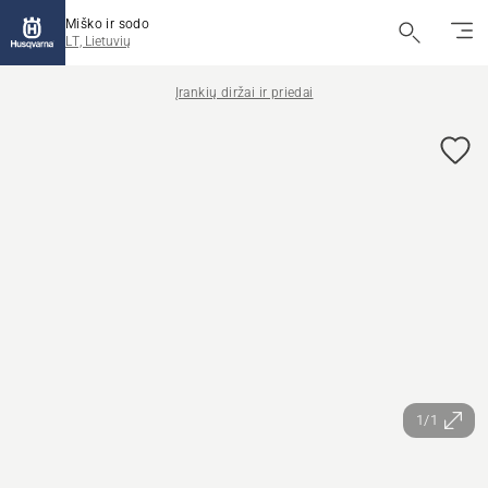
Miško ir sodo
LT, Lietuvių
Įrankių diržai ir priedai
1/1