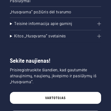
Pasiūlymai
„Husqvarna“ požiūris dėl tvarumo
Teisinė informacija apie gaminį
Kitos „Husqvarna“ svetainės
Sekite naujienas!
Prisiregistruokite šiandien, kad gautumėte
atnaujinimų, naujienų, įkvėpimo ir pasiūlymų iš
„Husqvarna“.
VARTOTOJAS