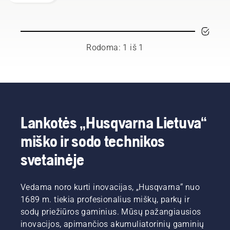
naudotojais
ir
gerbiamų
ambasadorių
grupę iš
geriausių
Rodoma: 1 iš 1
miško ir
parko
profesionalų
jų
šalyse.
Jie yra
mūsų H
Lankotės „Husqvarna Lietuva“
komanda.
miško ir sodo technikos
Ir jie yra
reikliausi
svetainėje
mūsų
naudotojai.
Vedama noro kurti inovacijas, „Husqvarna“ nuo
1689 m. tiekia profesionalius miškų, parkų ir
sodų priežiūros gaminius. Mūsų pažangiausios
inovacijos, apimančios akumuliatorinių gaminių