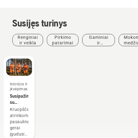
Susijęs turinys
Renginiai
Pirkimo
Gaminiai
Mokom
ir veikla
patarimai
ir
medži
inovacijos
ir
vado
Istorijos ir
įkvėpimas
Susipažinkite
su
„Husqvarna“
Kruopščiai
H
atrinkome
komanda
pasaulinę
– mūsų
gerai
reikliausiais
įgudusių