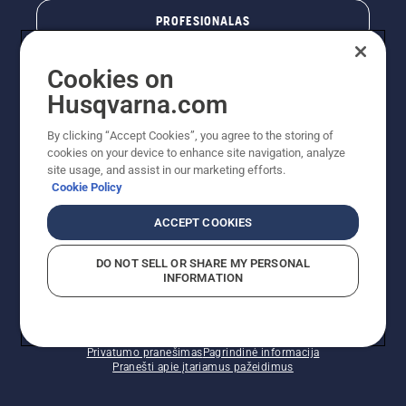
PROFESIONALAS
Cookies on
Husqvarna.com
By clicking “Accept Cookies”, you agree to the storing of
cookies on your device to enhance site navigation, analyze
site usage, and assist in our marketing efforts.
Cookie Policy
© „Husqvarna AB“ (leid). Visos teisės priklauso autoriui.
ACCEPT COOKIES
Nurodoma rekomenduojama mažmeninė kaina (RMK),
įskaitant PVM. RMK yra kaina, už kurią gamintojas
DO NOT SELL OR SHARE MY PERSONAL
rekomenduoja pardavėjui parduoti prekę. UAB
INFORMATION
"Husqvarna Lietuva" prekių vartotojams neparduoda,
todėl faktines kainas nustato pardavėjai prekybos
vietose.
Slapukų politika – ES/EEE
Naudojimo sąlygos
Privatumo pranešimas
Pagrindinė informacija
Pranešti apie įtariamus pažeidimus