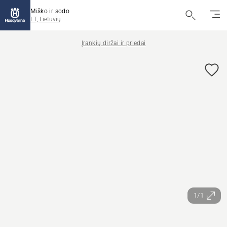
Miško ir sodo
LT, Lietuvių
Įrankių diržai ir priedai
1/1