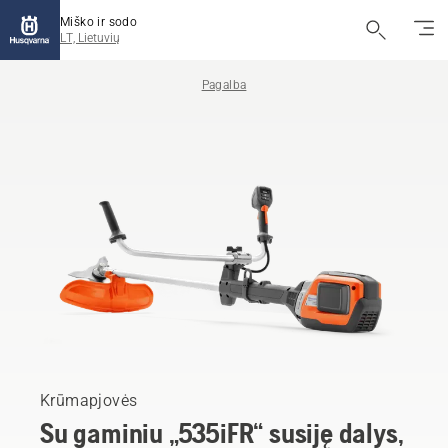
Miško ir sodo
LT, Lietuvių
Pagalba
Krūmapjovės
Su gaminiu „535iFR“ susiję dalys,