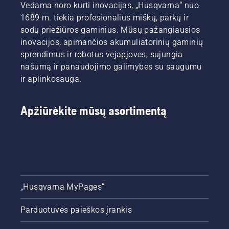
Vedama noro kurti inovacijas, „Husqvarna“ nuo
1689 m. tiekia profesionalius miškų, parkų ir
sodų priežiūros gaminius. Mūsų pažangiausios
inovacijos, apimančios akumuliatorinių gaminių
sprendimus ir robotus vejapjoves, sujungia
našumą ir panaudojimo galimybes su saugumu
ir aplinkosauga.
Apžiūrėkite mūsų asortimentą
„Husqvarna MyPages“
Parduotuvės paieškos įrankis