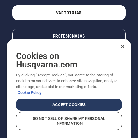
VARTOTOJAS
PROFESIONALAS
Cookies on
Husqvarna.com
By clicking “Accept Cookies”, you agree to the storing of
cookies on your device to enhance site navigation, analyze
site usage, and assist in our marketing efforts.
Cookie Policy
© „Husqvarna AB“ (leid). Visos teisės priklauso autoriui.
ACCEPT COOKIES
Nurodoma rekomenduojama mažmeninė kaina (RMK),
įskaitant PVM. RMK yra kaina, už kurią gamintojas
DO NOT SELL OR SHARE MY PERSONAL
rekomenduoja pardavėjui parduoti prekę. UAB
INFORMATION
"Husqvarna Lietuva" prekių vartotojams neparduoda,
todėl faktines kainas nustato pardavėjai prekybos