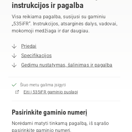
instrukcijos ir pagalba
Visa reikiama pagalba, susijusi su gaminiu
„535iFR“. Instrukcijos, atsarginės dalys, vadovai,
mokomoji medžiaga ir dar daugiau.
Priedai
Specifikacijos
Gedimų nustatymas, šalinimas ir pagalba
Šiuo metu galima įsigyti
Eiti į 535iFR gaminio puslapį
Pasirinkite gaminio numerį
Norėdami matyti tinkamą pagalbą, iš sąrašo
pasirinkite gaminio numerį.