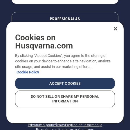
PROFESIONALAS
Cookies on
Husqvarna.com
By clicking “Accept Cookies”, you agree to the storing of
cookies on your device to enhance site navigation, analyze
site usage, and assist in our marketing efforts.
Cookie Policy
© „Husqvarna AB“ (leid). Visos teisės priklauso autoriui.
ACCEPT COOKIES
Nurodoma rekomenduojama mažmeninė kaina (RMK),
įskaitant PVM. RMK yra kaina, už kurią gamintojas
DO NOT SELL OR SHARE MY PERSONAL
rekomenduoja pardavėjui parduoti prekę. UAB
INFORMATION
"Husqvarna Lietuva" prekių vartotojams neparduoda,
todėl faktines kainas nustato pardavėjai prekybos
vietose.
Slapukų politika – ES/EEE
Naudojimo sąlygos
Privatumo pranešimas
Pagrindinė informacija
Pranešti apie įtariamus pažeidimus