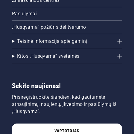
Žiniasklaidos centras
Pasiūlymai
„Husqvarna“ požiūris dėl tvarumo
Teisinė informacija apie gaminį
Kitos „Husqvarna“ svetainės
Sekite naujienas!
Prisiregistruokite šiandien, kad gautumėte
atnaujinimų, naujienų, įkvėpimo ir pasiūlymų iš
„Husqvarna“.
VARTOTOJAS