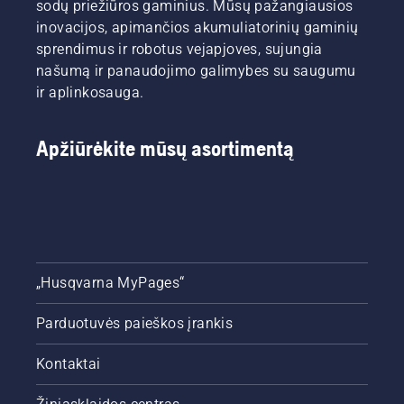
sodų priežiūros gaminius. Mūsų pažangiausios
inovacijos, apimančios akumuliatorinių gaminių
sprendimus ir robotus vejapjoves, sujungia
našumą ir panaudojimo galimybes su saugumu
ir aplinkosauga.
Apžiūrėkite mūsų asortimentą
„Husqvarna MyPages“
Parduotuvės paieškos įrankis
Kontaktai