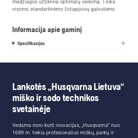
medžiagos užtikrina optimalų veikimą. Tinka
visoms standartinėms žoliapjovių galvutėms.
Informacija apie gaminį
Specifikacijos
Lankotės „Husqvarna Lietuva“
miško ir sodo technikos
svetainėje
Vedama noro kurti inovacijas, „Husqvarna“ nuo
1689 m. tiekia profesionalius miškų, parkų ir