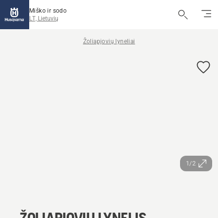
Miško ir sodo
LT, Lietuvių
Žoliapjovių lyneliai
1/2
ŽOLIAPJOVIŲ LYNELIS