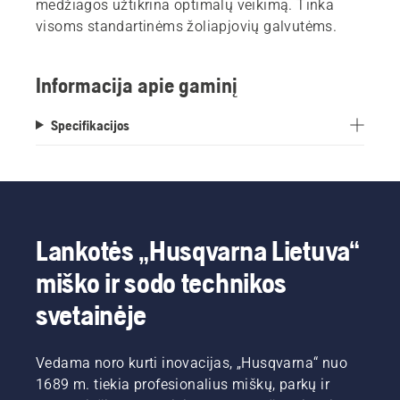
medžiagos užtikrina optimalų veikimą. Tinka
visoms standartinėms žoliapjovių galvutėms.
Informacija apie gaminį
Specifikacijos
Lankotės „Husqvarna Lietuva“
miško ir sodo technikos
svetainėje
Vedama noro kurti inovacijas, „Husqvarna“ nuo
1689 m. tiekia profesionalius miškų, parkų ir