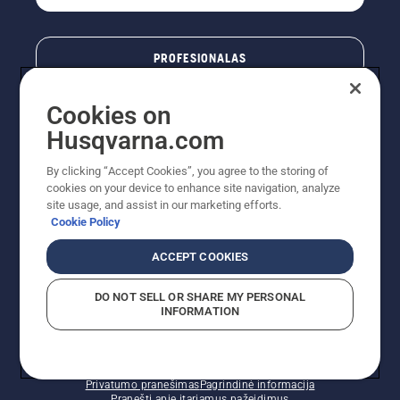
PROFESIONALAS
Cookies on
Husqvarna.com
By clicking “Accept Cookies”, you agree to the storing of
cookies on your device to enhance site navigation, analyze
site usage, and assist in our marketing efforts.
Cookie Policy
© „Husqvarna AB“ (leid). Visos teisės priklauso autoriui.
ACCEPT COOKIES
Nurodoma rekomenduojama mažmeninė kaina (RMK),
įskaitant PVM. RMK yra kaina, už kurią gamintojas
DO NOT SELL OR SHARE MY PERSONAL
rekomenduoja pardavėjui parduoti prekę. UAB
INFORMATION
"Husqvarna Lietuva" prekių vartotojams neparduoda,
todėl faktines kainas nustato pardavėjai prekybos
vietose.
Slapukų politika – ES/EEE
Naudojimo sąlygos
Privatumo pranešimas
Pagrindinė informacija
Pranešti apie įtariamus pažeidimus