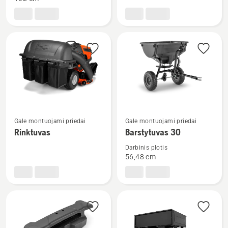
Samanų
Didelės
grėblys
talpos
rinktuvas
Žiūrėti
Žiūrėti
Gale montuojami priedai
Gale montuojami priedai
daugiau
daugiau
Rinktuvas
Barstytuvas 30
detalių
detalių
Darbinis plotis
apie
apie
56,48 cm
Rinktuvas
Barstytuvas
30