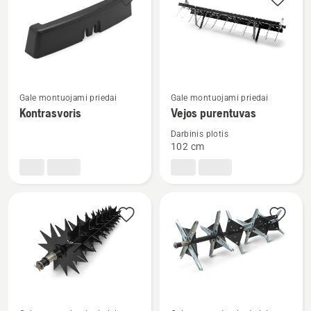
visus
produktus
Žiūrėti
Žiūrėti
Gale montuojami priedai
Gale montuojami priedai
daugiau
daugiau
Kontrasvoris
Vejos purentuvas
detalių
detalių
Darbinis plotis
apie
apie
102 cm
Kontrasvoris
Vejos
purentuvas