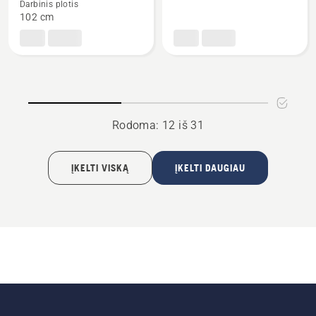
Darbinis plotis
apie
apie
102 cm
Skarifikatorius
Roller
Rodoma: 12 iš 31
ĮKELTI VISKĄ
ĮKELTI DAUGIAU