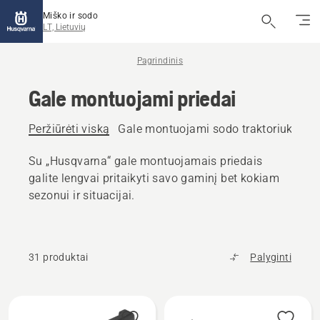
Miško ir sodo
LT, Lietuvių
Pagrindinis
Gale montuojami priedai
Peržiūrėti viską
Gale montuojami sodo traktoriuko pri
Su „Husqvarna“ gale montuojamais priedais
galite lengvai pritaikyti savo gaminį bet kokiam
sezonui ir situacijai.
31 produktai
Palyginti
Rodyti