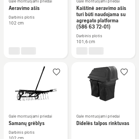
Gale montuojami priedai
Gale montuojami priedai
Žiūrėti
Žiūrėti
Aeravimo ašis
Kaištinė aeravimo ašis
daugiau
daugiau
turi būti naudojama su
Darbinis plotis
agregato platforma
detalių
detalių
102 cm
(586 63 72-01)
apie
apie
Aeravimo
Kaištinė
Darbinis plotis
101,6 cm
ašis
aeravimo
ašis
turi
būti
naudojama
su
agregato
platforma
(586
63
Žiūrėti
Žiūrėti
Gale montuojami priedai
Gale montuojami priedai
72-
daugiau
daugiau
Samanų grėblys
Didelės talpos rinktuvas
01)
detalių
detalių
Darbinis plotis
apie
apie
102 cm