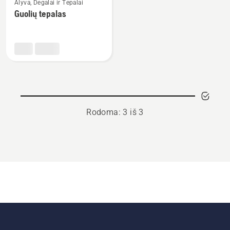
Alyva, Degalai ir Tepalai
daugiau
Guolių tepalas
detalių
apie
Guolių
tepalas
Rodoma: 3 iš 3