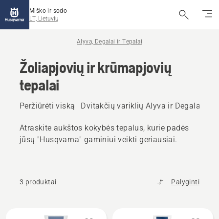
Miško ir sodo
LT, Lietuvių
Alyva, Degalai ir Tepalai
Žoliapjovių ir krūmapjovių
tepalai
Peržiūrėti viską
Dvitakčių variklių Alyva ir Degalai
Ket
Atraskite aukštos kokybės tepalus, kurie padės
jūsų "Husqvarna" gaminiui veikti geriausiai.
3 produktai
Palyginti
Rodyti