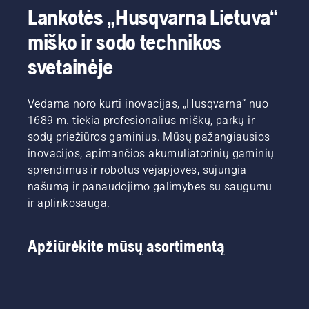
Lankotės „Husqvarna Lietuva“
miško ir sodo technikos
svetainėje
Vedama noro kurti inovacijas, „Husqvarna“ nuo
1689 m. tiekia profesionalius miškų, parkų ir
sodų priežiūros gaminius. Mūsų pažangiausios
inovacijos, apimančios akumuliatorinių gaminių
sprendimus ir robotus vejapjoves, sujungia
našumą ir panaudojimo galimybes su saugumu
ir aplinkosauga.
Apžiūrėkite mūsų asortimentą