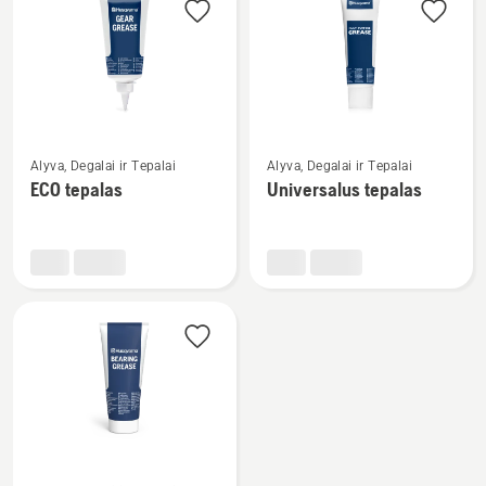
visus
produktus
Žiūrėti
Žiūrėti
Alyva, Degalai ir Tepalai
Alyva, Degalai ir Tepalai
daugiau
daugiau
ECO tepalas
Universalus tepalas
detalių
detalių
apie
apie
ECO
Universalus
tepalas
tepalas
Žiūrėti