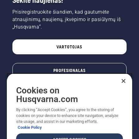
Sekite naujienas!
Prisiregistruokite šiandien, kad gautumėte
atnaujinimų, naujienų, įkvėpimo ir pasiūlymų iš
„Husqvarna“.
VARTOTOJAS
PROFESIONALAS
Cookies on
Husqvarna.com
By clicking “Accept Cookies”, you agree to the storing of
cookies on your device to enhance site navigation, analyze
site usage, and assist in our marketing efforts.
Cookie Policy
© „Husqvarna AB“ (leid). Visos teisės priklauso autoriui.