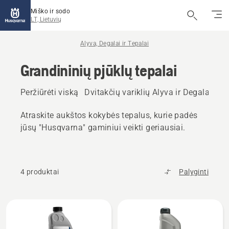
Miško ir sodo
LT, Lietuvių
Alyva, Degalai ir Tepalai
Grandininių pjūklų tepalai
Peržiūrėti viską
Dvitakčių variklių Alyva ir Degalai
Ket
Atraskite aukštos kokybės tepalus, kurie padės
jūsų "Husqvarna" gaminiui veikti geriausiai.
4 produktai
Palyginti
Rodyti
visus