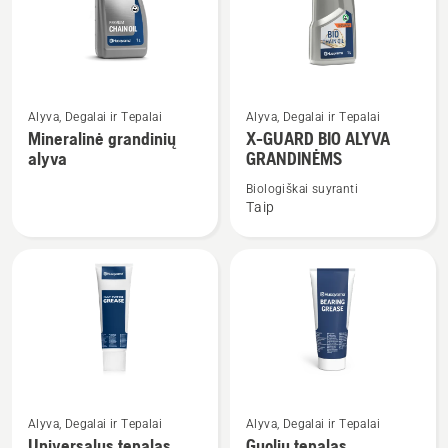
produktus
Žiūrėti
Žiūrėti
Alyva, Degalai ir Tepalai
Alyva, Degalai ir Tepalai
daugiau
daugiau
Mineralinė grandinių
X-GUARD BIO ALYVA
detalių
detalių
alyva
GRANDINĖMS
apie
apie
Biologiškai suyranti
Mineralinė
X-
Taip
grandinių
GUARD
alyva
BIO
ALYVA
GRANDINĖMS
Žiūrėti
Žiūrėti
Alyva, Degalai ir Tepalai
Alyva, Degalai ir Tepalai
daugiau
daugiau
Universalus tepalas
Guolių tepalas