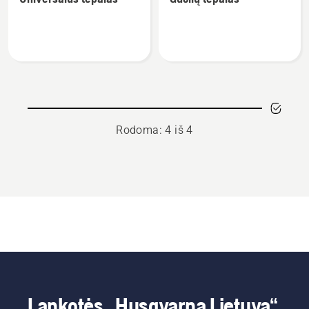
detalių
detalių
apie
apie
Universalus
Guolių
tepalas
tepalas
Rodoma: 4 iš 4
Lankotės „Husqvarna Lietuva“