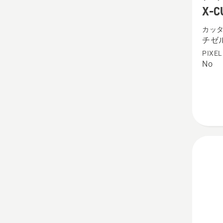
CUT™
X-C
C85
カッ
チ
チゼ
ゼ
PIXEL
ル
No
3/8”
1.5mm
の
詳
細
を
見
る、