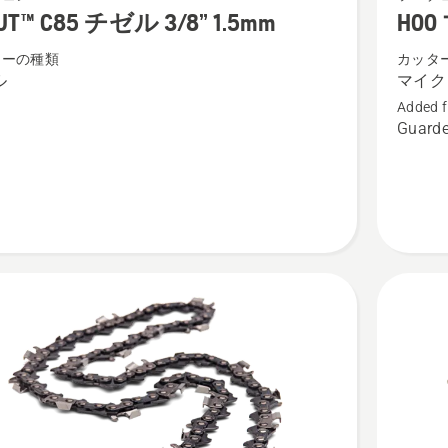
マ
UT™ C85 チゼル 3/8” 1.5mm
H00
イ
ターの種類
カッタ
ク
ル
マイク
ロ
Added f
チ
Guarde
ゼ
ル
1/4"
1.3
mm
の
詳
細
を
見