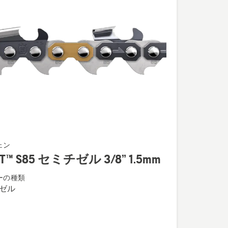
ェン
UT™ S85 セミチゼル 3/8” 1.5mm
ーの種類
ゼル