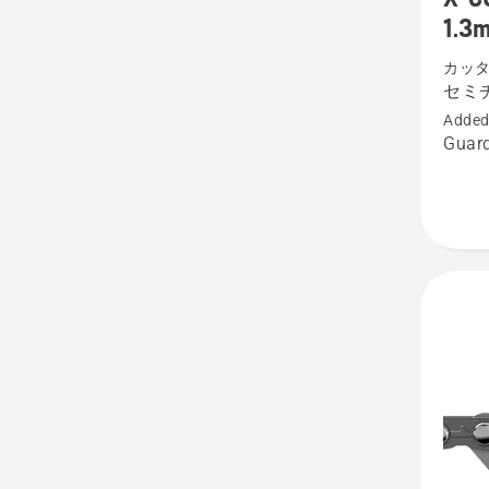
S93G
1.3
セ
カッ
ミ
セミ
チ
Added
ゼ
Guard
ル
3/8”
ミ
ニ
1.3mm
の
詳
細
を
見