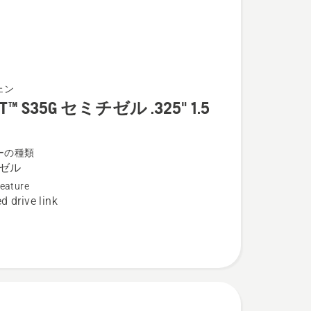
ェン
UT™ S35G セミチゼル .325" 1.5
ーの種類
ゼル
eature
d drive link