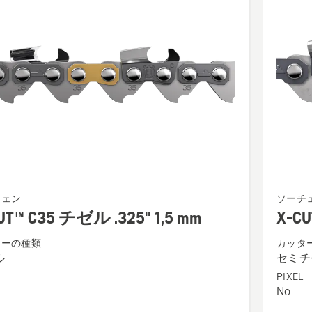
詳
細
を
見
る、
X-
チェン
ソーチ
CUT™
UT™ C35 チゼル .325" 1,5 mm
X-C
S85
ターの種類
カッタ
セ
ル
セミチ
ミ
PIXEL
チ
No
ゼ