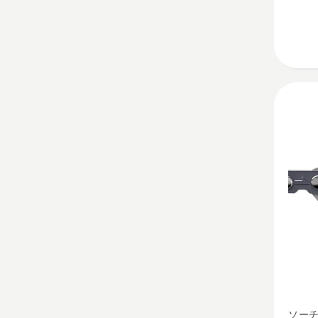
1,5
mm
の
詳
細
を
見
る、
X-
ソー