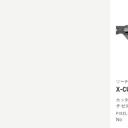
を
見
る、
X-
ソー
CUT™
X-C
C35
カッ
チ
チゼ
ゼ
PIXEL
ル
No
.325"