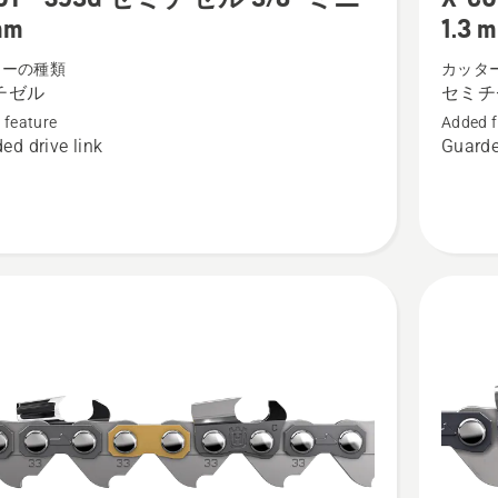
SP33G
mm
1.3 
セ
ターの種類
カッタ
ミ
チゼル
セミチ
チ
 feature
Added f
ゼ
ed drive link
Guarde
ル
PX
.325"
1.3
mm
の
詳
細
を
見