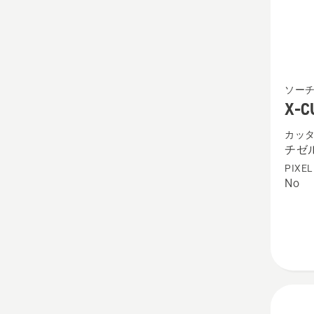
る、
X-
ソー
CUT™
X-C
C33
カッ
チ
チゼ
ゼ
PIXEL
ル
No
.325"
1,3
mm
の
詳
細