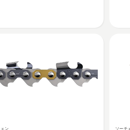
ル
3/8”
1.5mm
の
詳
細
を
見
る、
H00
チェン
ソーチ