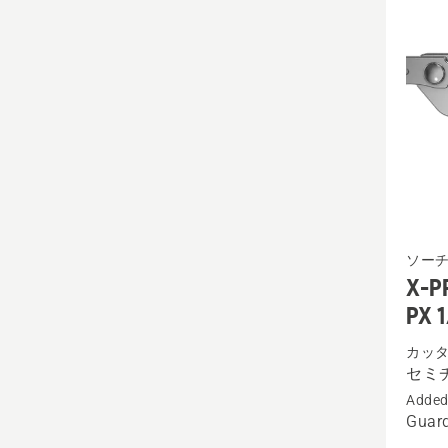
X-
ソー
PRECI
X-P
SP11G
PX 
セ
カッ
ミ
セミ
チ
Added
ゼ
Guard