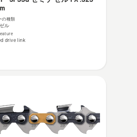
mm
ーの種類
ゼル
eature
d drive link