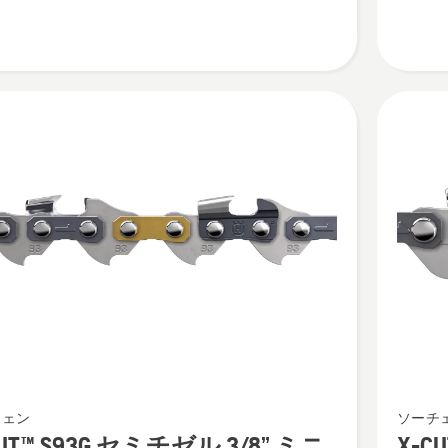
ル
PX
.325"
ミ
ニ
1.1
mm
の
詳
細
を
見
る、
X-
チェン
ソーチ
CUT™
CUT™ S93G セミチゼル 3/8” ミニ
X-C