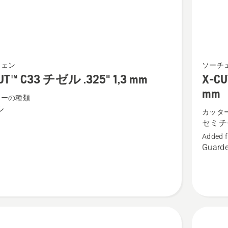
る、
X-
チェン
ソーチ
CUT™
UT™ C33 チゼル .325" 1,3 mm
X-C
S35G
mm
ターの種類
セ
ル
カッタ
ミ
セミチ
チ
Added f
ゼ
Guarde
ル
.325"
1.5
mm
の