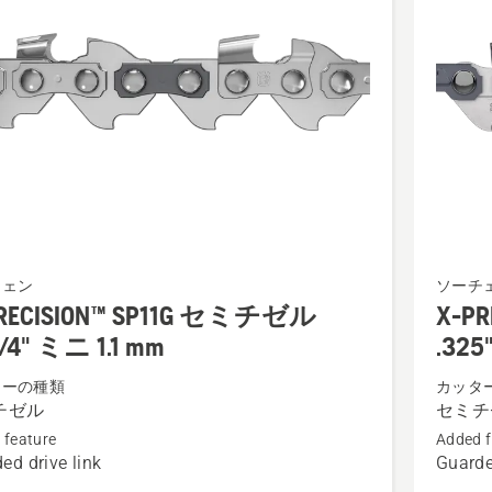
X-
チェン
ソーチ
SION™
PRECIS
RECISION™ SP11G セミチゼル
X-P
SP21G
1/4" ミニ 1.1 mm
.325
セ
ターの種類
カッタ
ミ
チゼル
セミチ
チ
 feature
Added f
ゼ
ed drive link
Guarde