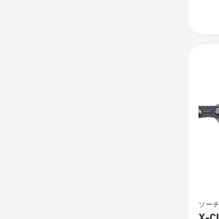
ル
PX 1/4"
ミ
ニ
1.1
mm
の
詳
細
を
見
る、
X-
ソー
CUT™
X-