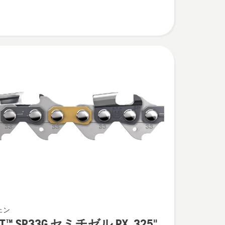
ェン
UT™ SP33G セミチゼル PX .325"