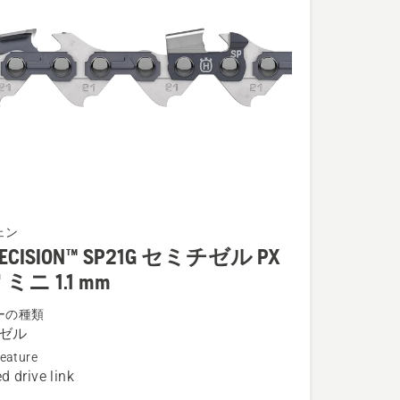
ェン
ION™
RECISION™ SP21G セミチゼル PX
" ミニ 1.1 mm
ーの種類
ゼル
eature
d drive link