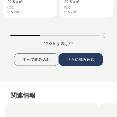
の
II
59.8 cm³
59.8 cm³
詳
の
出力
出力
3.5 kW
3.5 kW
細
詳
を
細
見
を
る、
見
る、
12/36 を表示中
すべて読み込む
さらに読み込む
関連情報