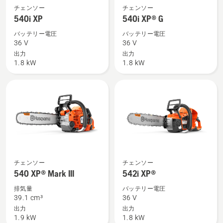
540i
540i
チェンソー
チェンソー
XP
XP®
540i XP
540i XP® G
の
G
バッテリー電圧
バッテリー電圧
詳
の
36 V
36 V
細
詳
出力
出力
1.8 kW
1.8 kW
を
細
見
を
る、
見
る、
540 XP®
542i
チェンソー
チェンソー
Mark
XP®
540 XP® Mark III
542i XP®
III
の
排気量
バッテリー電圧
の
詳
39.1 cm³
36 V
詳
細
出力
出力
1.9 kW
1.8 kW
細
を