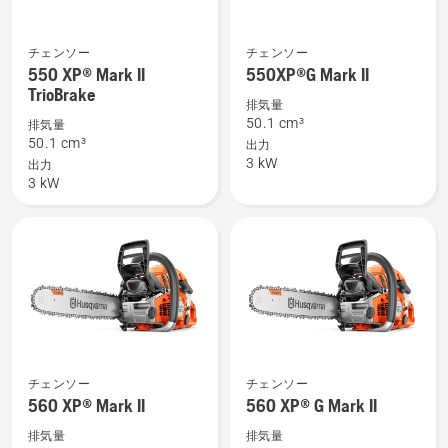
チェンソー
チェンソー
550 XP®
550XP®G
550 XP® Mark II
550XP®G Mark II
Mark
Mark
TrioBrake
II
II
排気量
50.1 cm³
排気量
TrioBrake
の
50.1 cm³
出力
の
詳
3 kW
出力
詳
細
3 kW
細
を
を
見
見
る、
る、
560 XP®
560 XP®
チェンソー
チェンソー
Mark
G
560 XP® Mark II
560 XP® G Mark II
II
Mark
排気量
排気量