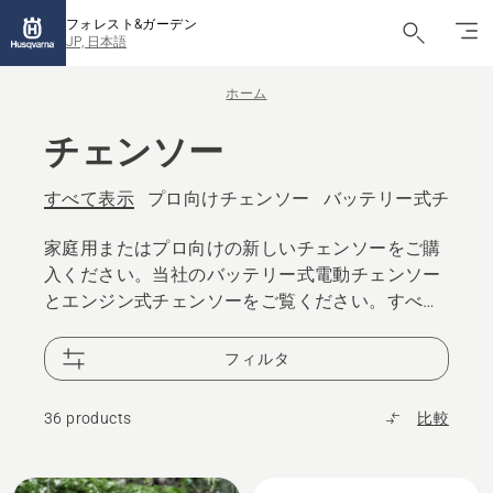
フォレスト&ガーデン
JP, 日本語
ホーム
チェンソー
すべて表示
プロ向けチェンソー
バッテリー式チェン
家庭用またはプロ向けの新しいチェンソーをご購
入ください。当社のバッテリー式電動チェンソー
とエンジン式チェンソーをご覧ください。すべて
のモデルは卓越したデザインを備え、ハスクバー
ナが誇るパワーと性能を発揮します。
フィルタ
36 products
比較
All