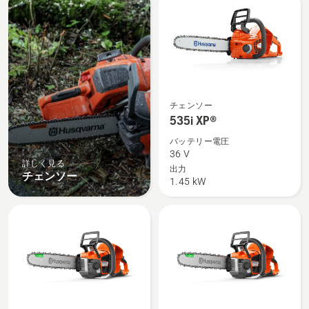
products
535i
チェンソー
XP®
535i XP®
の
バッテリー電圧
詳
36 V
詳しく見る
細
出力
チェンソー
1.45 kW
を
見
る、