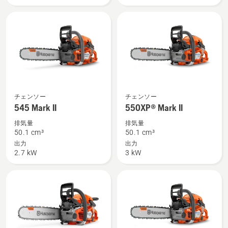
を
見
見
る、
る、
545
550XP®
チェンソー
チェンソー
Mark
Mark
545 Mark II
550XP® Mark II
II
II
排気量
排気量
の
の
50.1 cm³
50.1 cm³
詳
詳
出力
出力
2.7 kW
3 kW
細
細
を
を
見
見
る、
る、