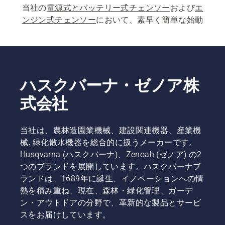
当社の
電源式とバッテリー式チェンソー
および
エ
ンジン式チェンソー
において、素早く簡単な始動
は必須事項です。各チェンソーは、お客様のニー
ズに合わせて、ボタンを押すかコードを軽く引く
ことで始動します。  当社の各種製品には、
プロ
向けチェンソー
や
アーボリスト向けチェンソー
も
含まれています。
ハスクバーナ・ゼノア株
式会社
当社は、農林造園業機械、建設関連機器、産業機
械､緑化散水機器を総合的に扱うメーカーです。
Husqvarna (ハスクバーナ)、Zenoah (ゼノア) の2
つのブランドを展開しています。ハスクバーナブ
ランドは、1689年に誕生、イノベーションへの情
熱を積み重ね、現在、森林・緑化管理、ガーデ
ン・アウトドアの分野で、革新的な製品とサービ
スをお届けしています。