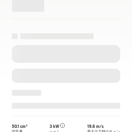
50.1 cm³
3 kW
19.6 m/s
排気量
最大出力時のチェン
1