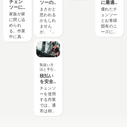
ユーザー
チェン
ソーの
に最適
力となっ
かのポイ
の点
に合わせ
ソーに
始動方
なチェ
まさかと
優れたチ
ていま
ントをご
て調整さ
よる嵐
法
ンソー
家族が家
思われる
ェンソー
す。
紹介しま
れていま
後の障
の選び
に閉じ込
かもしれ
とお客様
す。
す。チェ
害物除
方
められ
ません
固有のニ
ンソーを
去 – 自
る。作業
が、「チ
ーズに最
購入する
然の脅
中に真っ
ェンソー
適なチェ
前に、用
威が襲
直ぐ自分
の始動方
ンソー
途につい
ったと
に向かっ
法」は、
は、大き
ていくつ
きに安
て木が倒
チェンソ
く異なる
か自問し
全を維
れてく
ーのユー
場合があ
てくださ
持する
る。
取扱い方
ザーのよ
ります。
い。その
方法
法と手引
Speights
くある
ハスクバ
答えによ
き
枝払い
氏は、頻
（または
ーナは、
って、適
を安全
繁に嵐に
少なくと
最適なチ
切なサイ
かつ効
見舞われ
チェンソ
も頻繁に
ェンソー
ズと種類
率的に
るミシシ
ーを使用
Google
を判断す
のチェン
行うた
ッピ州の
する作業
検索され
るとき
ソーを選
めの 7
消防士と
では、通
る）質問
に、どの
択できま
つの重
して、過
常は樹木
です。こ
要素が重
す。
要なヒ
酷な条件
の枝払い
のガイド
要になる
ント
の中でチ
が最も時
には、ソ
かを理解