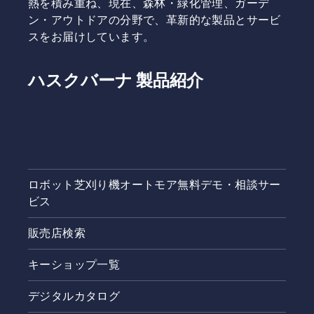
熱を積み重ね、現在、森林・緑化管理、ガーデ
Speights
ン・アウトドアの分野で、革新的な製品とサービ
氏は語り
スをお届けしています。
ます。
ハスクバーナ 製品紹介
ロボット芝刈り機オートモア無料デモ・相談サー
ビス
販売店検索
キーショップ一覧
デジタルカタログ