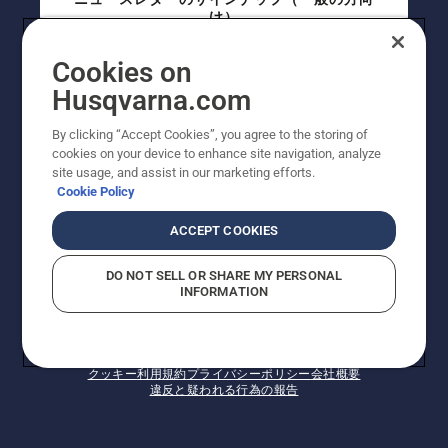
け）
Cookies on
ニュースレターのサインアップ（プロの方向
Husqvarna.com
け）
By clicking “Accept Cookies”, you agree to the storing of
cookies on your device to enhance site navigation, analyze
site usage, and assist in our marketing efforts.
Cookie Policy
ACCEPT COOKIES
DO NOT SELL OR SHARE MY PERSONAL
INFORMATION
© Husqvarna AB (publ). All rights reserved. 表示価格
は、メーカー希望小売価格 (税込) です。掲載写真は一部
販売機と異なる場合があります。改良のため、仕様や価
格などの内容に変更されることがあります。
クッキー
利用規約
プライバシーポリシー
会社概要
違反と疑われる行為の報告