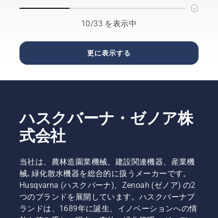
ェンソー
間と労力
ーの性能
していま
を使用す
を要する
を発揮す
す。
る作業の
作業とな
るための
10/33 を表示中
経験が豊
ります。
ヒントを
富です。
言い換え
まとめま
嵐の後の
れば、優
した。
更に表示する
除去作業
れたテク
のような
ニックを
危険な作
習得すれ
業は、ト
ば多くの
レーニン
ことを得
グを受け
られると
ハスクバーナ・ゼノア株
たプロが
いうこと
行うべき
です。
式会社
もので
す。「い
くつかの
当社は、農林造園業機械、建設関連機器、産業機
深刻な損
械､緑化散水機器を総合的に扱うメーカーです。
害を目に
Husqvarna (ハスクバーナ)、Zenoah (ゼノア) の2
したこと
がありま
つのブランドを展開しています。ハスクバーナブ
すよ」
ランドは、1689年に誕生、イノベーションへの情
と、