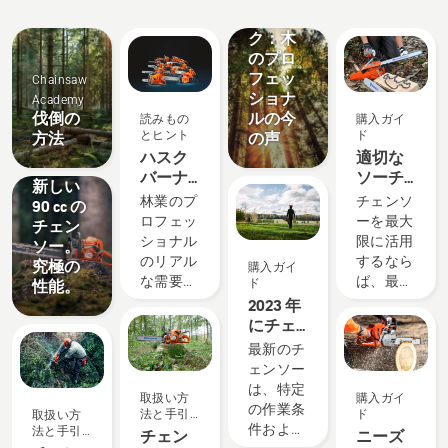
と
ガ
と
い
も
様
ュ
トー
イ
イ
イ
方
の
の
ー
ク：木
ベ
ド
ノ
法
と
声
シ
ン
ベ
と
のプロ
ヒ
ョ
ト
ー
手
ン
ン
フェッ
Chainsaw
シ
引
ト
ショナ
Academy
ョ
き
伐倒の
ルの今
読みもの
購入ガイ
製品とイ
ン
とヒント
ド
方法
の声
ノベーシ
ハスク
適切な
ョン
バーナ
ソーチ
新しい
チェン
ェンの
林業のプ
チェンソ
90 cc の
ソー -
選び
ロフェッ
ーを最大
チェン
1959 年
方：ヒ
ショナル
限に活用
ソー。
以来お
ント
のリアル
するなら
究極の
購入ガイ
客様の
な需要に
ば、最適
ド
性能。
声に支
応えよう
なソーチ
2023 年
えられ
という情
ェンを選
にチェ
ていま
熱が、世
択するこ
ンソー
最新のチ
す
界最高の
とが重要
を購入
ェンソー
最も革新
です。こ
する際
は、特定
取扱い方
購入ガイ
的なチェ
こでは、
に考慮
の作業条
法と手引
ド
取扱い方
ンソー開
考慮すべ
するべ
件および
き
法と手引
チェン
ニーズ
発の原動
きいくつ
き 4 つ
き