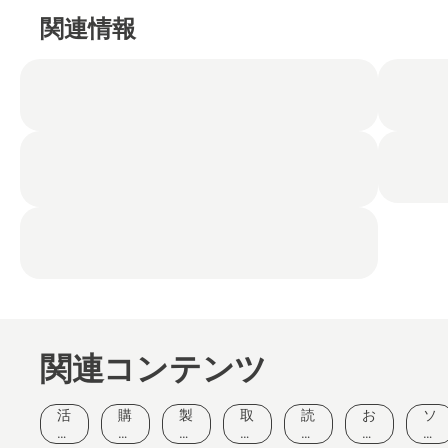
関連情報
関連コンテンツ
読みもの
とヒント
ハスク
活
購
製
取
読
お
ソ
バーナ
動
入
品
扱
み
客
リ
ツリー