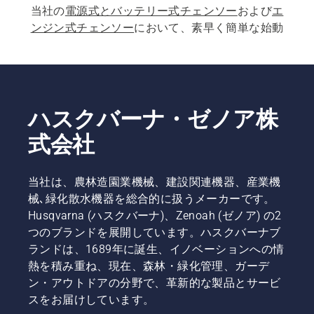
当社の
電源式とバッテリー式チェンソー
および
エ
ンジン式チェンソー
において、素早く簡単な始動
は必須事項です。各チェンソーは、お客様のニー
ズに合わせて、ボタンを押すかコードを軽く引く
ことで始動します。  当社の各種製品には、
プロ
向けチェンソー
や
アーボリスト向けチェンソー
も
含まれています。
ハスクバーナ・ゼノア株
式会社
当社は、農林造園業機械、建設関連機器、産業機
械､緑化散水機器を総合的に扱うメーカーです。
Husqvarna (ハスクバーナ)、Zenoah (ゼノア) の2
つのブランドを展開しています。ハスクバーナブ
ランドは、1689年に誕生、イノベーションへの情
熱を積み重ね、現在、森林・緑化管理、ガーデ
ン・アウトドアの分野で、革新的な製品とサービ
スをお届けしています。