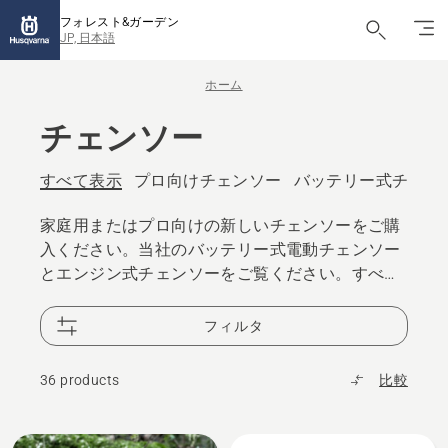
フォレスト&ガーデン
JP, 日本語
ホーム
チェンソー
すべて表示
プロ向けチェンソー
バッテリー式チェン
家庭用またはプロ向けの新しいチェンソーをご購
入ください。当社のバッテリー式電動チェンソー
とエンジン式チェンソーをご覧ください。すべて
のモデルは卓越したデザインを備え、ハスクバー
ナが誇るパワーと性能を発揮します。
フィルタ
36 products
比較
All