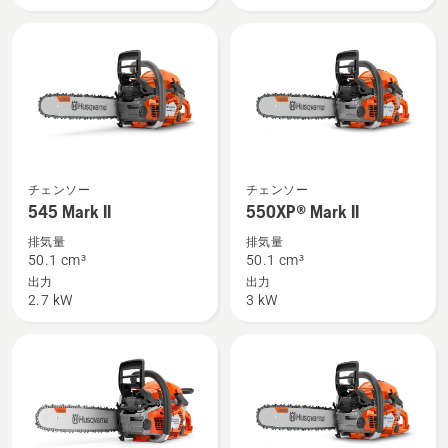
を
見
見
る、
る、
545
550XP®
チェンソー
チェンソー
Mark
Mark
545 Mark II
550XP® Mark II
II
II
排気量
排気量
の
の
50.1 cm³
50.1 cm³
詳
詳
出力
出力
2.7 kW
3 kW
細
細
を
を
見
見
る、
る、