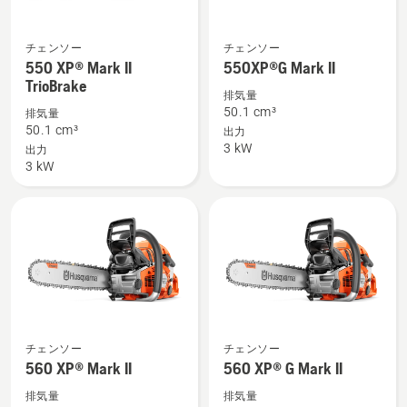
チェンソー
チェンソー
550 XP®
550XP®G
550 XP® Mark II
550XP®G Mark II
Mark
Mark
TrioBrake
II
II
排気量
50.1 cm³
排気量
TrioBrake
の
50.1 cm³
出力
の
詳
3 kW
出力
詳
細
3 kW
細
を
を
見
見
る、
る、
560 XP®
560 XP®
チェンソー
チェンソー
Mark
G
560 XP® Mark II
560 XP® G Mark II
II
Mark
排気量
排気量