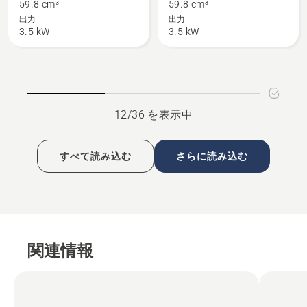
の
II
59.8 cm³
59.8 cm³
詳
の
出力
出力
3.5 kW
3.5 kW
細
詳
を
細
見
を
る、
見
る、
12/36 を表示中
すべて読み込む
さらに読み込む
関連情報