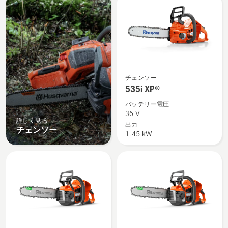
products
535i
チェンソー
XP®
535i XP®
の
バッテリー電圧
詳
36 V
詳しく見る
細
出力
チェンソー
1.45 kW
を
見
る、