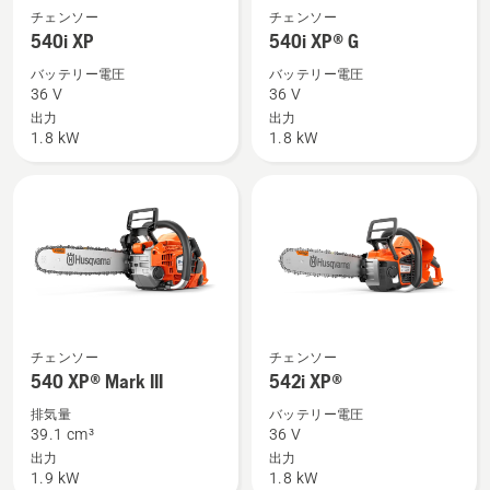
540i
540i
チェンソー
チェンソー
XP
XP®
540i XP
540i XP® G
の
G
バッテリー電圧
バッテリー電圧
詳
の
36 V
36 V
細
詳
出力
出力
1.8 kW
1.8 kW
を
細
見
を
る、
見
る、
540 XP®
542i
チェンソー
チェンソー
Mark
XP®
540 XP® Mark III
542i XP®
III
の
排気量
バッテリー電圧
の
詳
39.1 cm³
36 V
詳
細
出力
出力
1.9 kW
1.8 kW
細
を