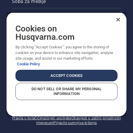
Soba za medije
Akcije
Cookies on
Pravne informacije o proizvodu
Husqvarna.com
Ostale stranice tvrtke Husqvarna
By clicking “Accept Cookies”, you agree to the storing of
cookies on your device to enhance site navigation, analyze
site usage, and assist in our marketing efforts.
Cookie Policy
ACCEPT COOKIES
DO NOT SELL OR SHARE MY PERSONAL
INFORMATION
© Husqvarna AB (jav). Sva prava pridržana. Prikazane
cijene preporučene su maloprodajne cijene.
Pravila o kolačićima
Uvjeti upotrebe
Obavijest o zaštiti privatnosti
Impresum
Prijavite sumnjiva kršenja