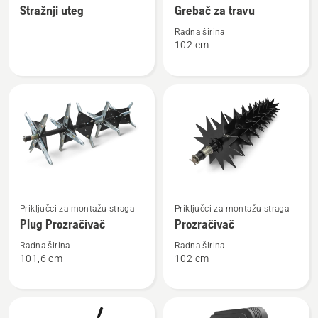
Stražnji uteg
Grebač za travu
detalja
detalja
o
o
Radna širina
102 cm
Stražnji
Grebač
uteg
za
travu
Pogledajte
Pogledajte
Priključci za montažu straga
Priključci za montažu straga
više
više
Plug Prozračivač
Prozračivač
detalja
detalja
o
o
Radna širina
Radna širina
101,6 cm
102 cm
Plug
Prozračivač
Prozračivač