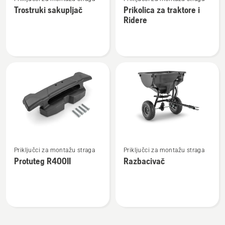
više
više
Trostruki sakupljač
Prikolica za traktore i
detalja
detalja
Ridere
o
o
Trostruki
Prikolica
sakupljač
za
traktore
i
Ridere
Pogledajte
Pogledajte
Priključci za montažu straga
Priključci za montažu straga
više
više
Protuteg R400II
Razbacivač
detalja
detalja
o
o
Protuteg
Razbacivač
R400II