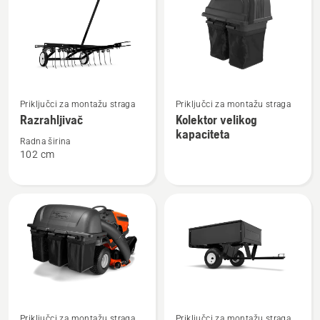
Pogledajte
Pogledajte
Priključci za montažu straga
Priključci za montažu straga
više
više
Razrahljivač
Kolektor velikog
detalja
detalja
kapaciteta
o
o
Radna širina
102 cm
Razrahljivač
Kolektor
velikog
kapaciteta
Pogledajte
Pogledajte
Priključci za montažu straga
Priključci za montažu straga