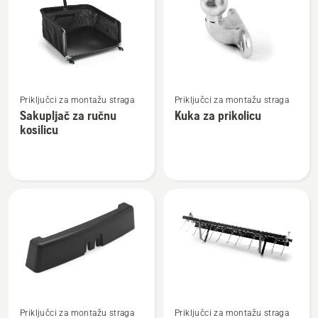
sve
proizvode
Pogledajte
Pogledajte
Priključci za montažu straga
Priključci za montažu straga
više
više
Sakupljač za ručnu
Kuka za prikolicu
detalja
detalja
kosilicu
o
o
Sakupljač
Kuka
za
za
ručnu
prikolicu
kosilicu
Pogledajte
Pogledajte
Priključci za montažu straga
Priključci za montažu straga
više
više