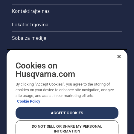
Kontaktirajte nas
Lokator trgovina
Soba za medije
Akcije
Cookies on
Pravne informacije o proizvodu
Husqvarna.com
Ostale stranice tvrtke Husqvarna
By clicking “Accept Cookies”, you agree to the storing of
cookies on your device to enhance site navigation, analyze
site usage, and assist in our marketing efforts.
Cookie Policy
ACCEPT COOKIES
DO NOT SELL OR SHARE MY PERSONAL
INFORMATION