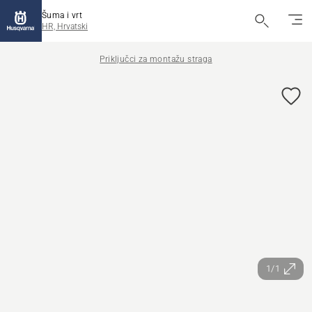
Šuma i vrt
HR, Hrvatski
Priključci za montažu straga
1/1