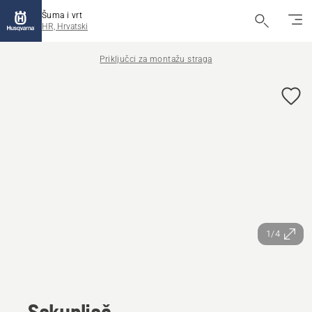
Šuma i vrt
HR, Hrvatski
Priključci za montažu straga
1/4
Sakupljač