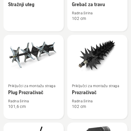
Stražnji uteg
Grebač za travu
detalja
detalja
o
o
Radna širina
102 cm
Stražnji
Grebač
uteg
za
travu
Pogledajte
Pogledajte
Priključci za montažu straga
Priključci za montažu straga
više
više
Plug Prozračivač
Prozračivač
detalja
detalja
o
o
Radna širina
Radna širina
101,6 cm
102 cm
Plug
Prozračivač
Prozračivač