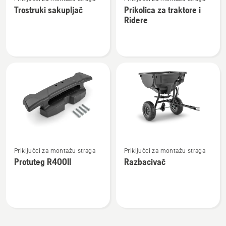
više
više
Trostruki sakupljač
Prikolica za traktore i
detalja
detalja
Ridere
o
o
Trostruki
Prikolica
sakupljač
za
traktore
i
Ridere
Pogledajte
Pogledajte
Priključci za montažu straga
Priključci za montažu straga
više
više
Protuteg R400II
Razbacivač
detalja
detalja
o
o
Protuteg
Razbacivač
R400II