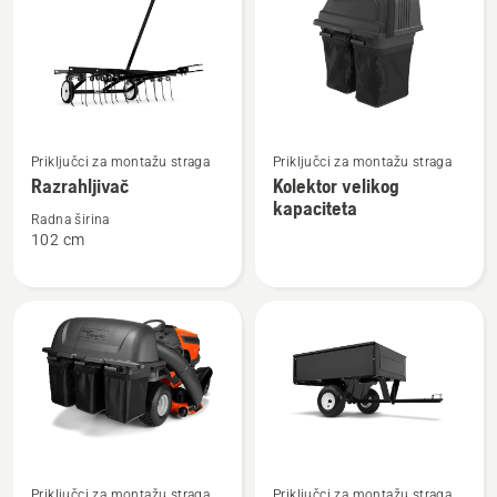
Pogledajte
Pogledajte
Priključci za montažu straga
Priključci za montažu straga
više
više
Razrahljivač
Kolektor velikog
detalja
detalja
kapaciteta
o
o
Radna širina
102 cm
Razrahljivač
Kolektor
velikog
kapaciteta
Pogledajte
Pogledajte
Priključci za montažu straga
Priključci za montažu straga