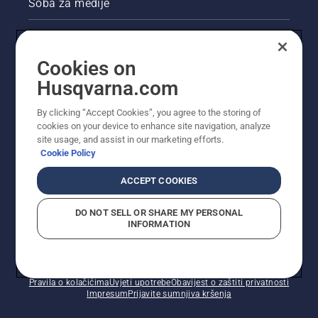
Soba za medije
Akcije
Cookies on
Pravne informacije o proizvodu
Husqvarna.com
Ostale stranice tvrtke Husqvarna
By clicking “Accept Cookies”, you agree to the storing of
cookies on your device to enhance site navigation, analyze
site usage, and assist in our marketing efforts.
Cookie Policy
ACCEPT COOKIES
DO NOT SELL OR SHARE MY PERSONAL
INFORMATION
© Husqvarna AB (jav). Sva prava pridržana. Prikazane
cijene preporučene su maloprodajne cijene.
Pravila o kolačićima
Uvjeti upotrebe
Obavijest o zaštiti privatnosti
Impresum
Prijavite sumnjiva kršenja