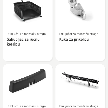
sve
proizvode
Pogledajte
Pogledajte
Priključci za montažu straga
Priključci za montažu straga
više
više
Sakupljač za ručnu
Kuka za prikolicu
detalja
detalja
kosilicu
o
o
Sakupljač
Kuka
za
za
ručnu
prikolicu
kosilicu
Pogledajte
Pogledajte
Priključci za montažu straga
Priključci za montažu straga
više
više