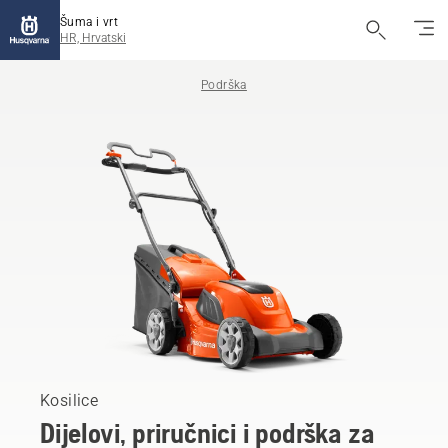
Šuma i vrt
HR, Hrvatski
Podrška
Kosilice
Dijelovi, priručnici i podrška za