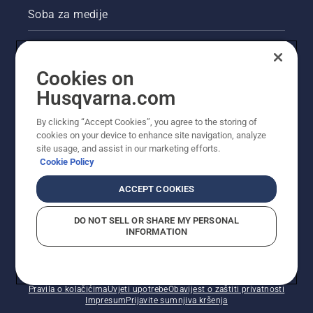
Soba za medije
Akcije
Cookies on
Pravne informacije o proizvodu
Husqvarna.com
Ostale stranice tvrtke Husqvarna
By clicking “Accept Cookies”, you agree to the storing of
cookies on your device to enhance site navigation, analyze
site usage, and assist in our marketing efforts.
Cookie Policy
ACCEPT COOKIES
DO NOT SELL OR SHARE MY PERSONAL
INFORMATION
© Husqvarna AB (jav). Sva prava pridržana. Prikazane
cijene preporučene su maloprodajne cijene.
Pravila o kolačićima
Uvjeti upotrebe
Obavijest o zaštiti privatnosti
Impresum
Prijavite sumnjiva kršenja