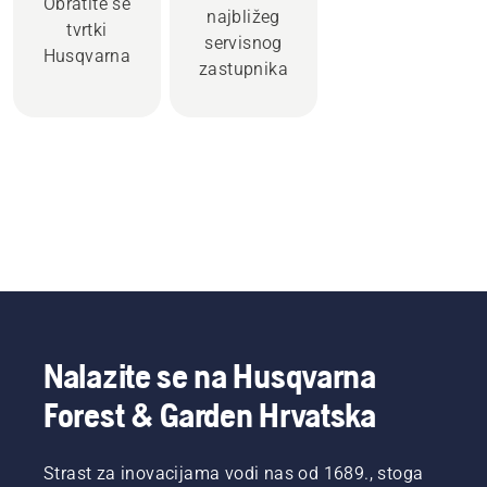
Obratite se
najbližeg
tvrtki
servisnog
Husqvarna
zastupnika
Nalazite se na Husqvarna
Forest & Garden Hrvatska
Strast za inovacijama vodi nas od 1689., stoga