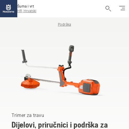
Šuma i vrt
HR, Hrvatski
Podrška
Trimer za travu
Dijelovi, priručnici i podrška za