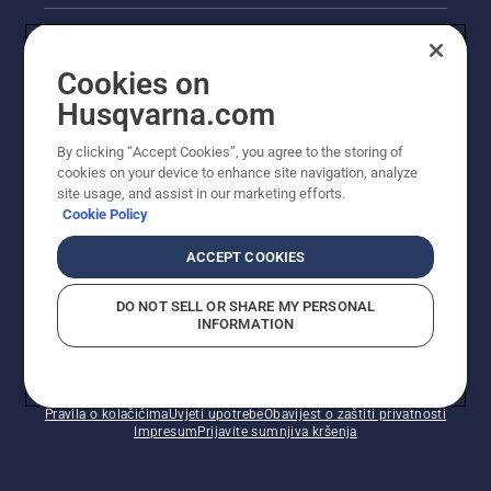
Akcije
Cookies on
Pravne informacije o proizvodu
Husqvarna.com
Ostale stranice tvrtke Husqvarna
By clicking “Accept Cookies”, you agree to the storing of
cookies on your device to enhance site navigation, analyze
site usage, and assist in our marketing efforts.
Cookie Policy
ACCEPT COOKIES
DO NOT SELL OR SHARE MY PERSONAL
INFORMATION
© Husqvarna AB (jav). Sva prava pridržana. Prikazane
cijene preporučene su maloprodajne cijene.
Pravila o kolačićima
Uvjeti upotrebe
Obavijest o zaštiti privatnosti
Impresum
Prijavite sumnjiva kršenja