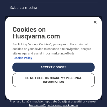
Soba za medije
Akcije
Cookies on
Pravne informacije o proizvodu
Husqvarna.com
Ostale stranice tvrtke Husqvarna
By clicking “Accept Cookies”, you agree to the storing of
cookies on your device to enhance site navigation, analyze
site usage, and assist in our marketing efforts.
Cookie Policy
ACCEPT COOKIES
DO NOT SELL OR SHARE MY PERSONAL
INFORMATION
© Husqvarna AB (jav). Sva prava pridržana. Prikazane
cijene preporučene su maloprodajne cijene.
Pravila o kolačićima
Uvjeti upotrebe
Obavijest o zaštiti privatnosti
Impresum
Prijavite sumnjiva kršenja