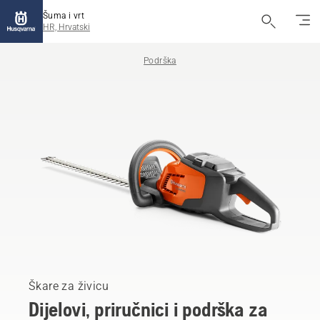
Šuma i vrt
HR, Hrvatski
Podrška
Škare za živicu
Dijelovi, priručnici i podrška za