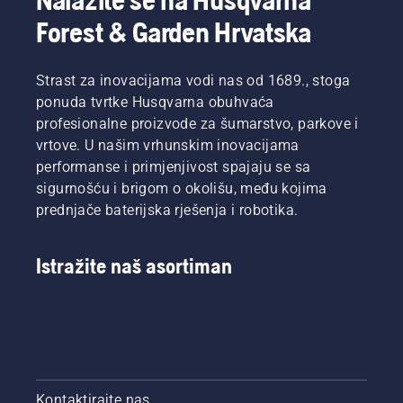
Nožem
Forest & Garden Hrvatska
za travu
lako
kosite
Strast za inovacijama vodi nas od 1689., stoga
gustu
travu i
ponuda tvrtke Husqvarna obuhvaća
ostvarujete
profesionalne proizvode za šumarstvo, parkove i
brži i
vrtove. U našim vrhunskim inovacijama
lakši rez.
performanse i primjenjivost spajaju se sa
Pogledajte
sigurnošću i brigom o okolišu, među kojima
ovaj
kratki
prednjače baterijska rješenja i robotika.
videozapis
o
naoštravanju
Istražite naš asortiman
i
održavanju
noža za
travu.
Kontaktirajte nas