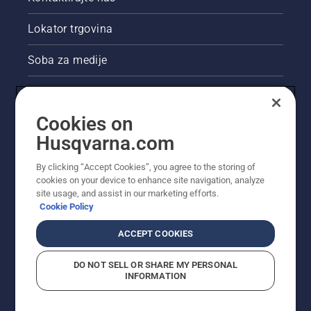
Lokator trgovina
Soba za medije
Akcije
Cookies on
Pravne informacije o proizvodu
Husqvarna.com
Ostale stranice tvrtke Husqvarna
By clicking “Accept Cookies”, you agree to the storing of
cookies on your device to enhance site navigation, analyze
site usage, and assist in our marketing efforts.
Cookie Policy
ACCEPT COOKIES
DO NOT SELL OR SHARE MY PERSONAL
INFORMATION
© Husqvarna AB (jav). Sva prava pridržana. Prikazane