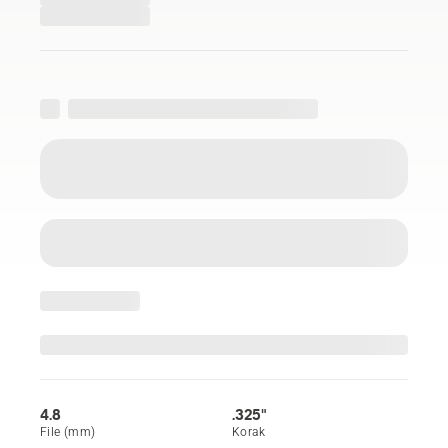
4.8
.325"
File (mm)
Korak