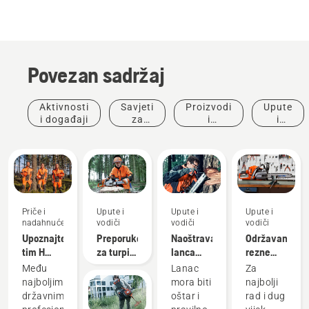
Povezan sadržaj
Aktivnosti
Savjeti
Proizvodi
Upute
i događaji
za
i
i
kupnju
inovacije
vodiči
Priče i
Upute i
Upute i
Upute i
nadahnuće
vodiči
vodiči
vodiči
Uređivanje
Upoznajte
Preporuke
Naoštravanje
Održavanje
zelenih
tim H
za turpiju
lanca
rezne
povšina
tvrtke
Alati za
i uređaj
motorne
opreme
Među
Lanac
Za
Husqvarna–
uređivanje
za
pile
najboljim
mora biti
najbolji
naše
krajolika,
oštrenje
državnim
oštar i
rad i dug
najzahtjevnije
komercijalna