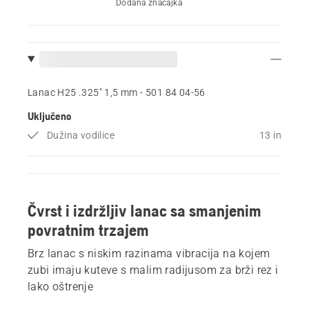
Dodana značajka
Lanac H25 .325" 1,5 mm - 501 84 04‑56
Uključeno
Dužina vodilice
13 in
Čvrst i izdržljiv lanac sa smanjenim
povratnim trzajem
Brz lanac s niskim razinama vibracija na kojem
zubi imaju kuteve s malim radijusom za brži rez i
lako oštrenje