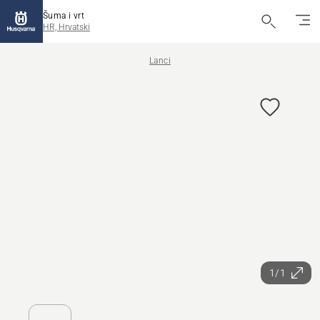
Šuma i vrt
HR, Hrvatski
Lanci
1/1