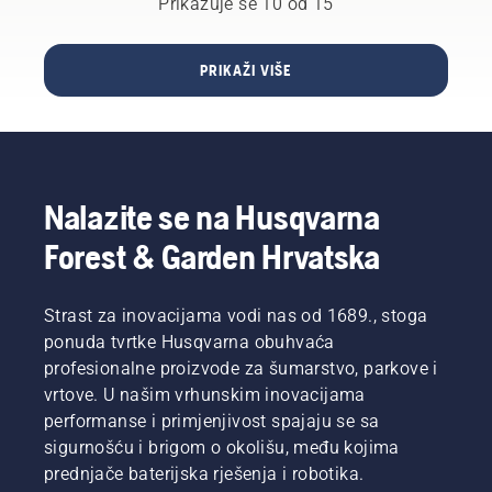
Prikazuje se 10 od 15
Donosimo
Ostvariti
je češće
vodič za
najveću
provjeravati
stavke o
moguću
zategnutost.
PRIKAŽI VIŠE
kojima
proizvodnju
se
bio je
možete
naš
sami
sveobuhvatni
pobrinuti.
cilj kroz
istraživanje
Nalazite se na Husqvarna
i razvoj.
Forest & Garden Hrvatska
Strast za inovacijama vodi nas od 1689., stoga
ponuda tvrtke Husqvarna obuhvaća
profesionalne proizvode za šumarstvo, parkove i
vrtove. U našim vrhunskim inovacijama
performanse i primjenjivost spajaju se sa
sigurnošću i brigom o okolišu, među kojima
prednjače baterijska rješenja i robotika.