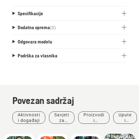
Specifikacije
Dodatna oprema
(
3
)
Odgovara modelu
Podrška za vlasnika
Povezan sadržaj
Aktivnosti
Savjeti
Proizvodi
Upute
i događaji
za
i
i
Proizvodi
kupnju
inovacije
vodiči
i inovacije
#NEWCHAINS