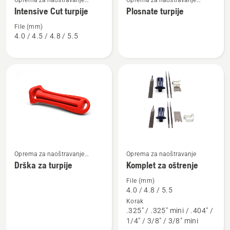
Oprema za naoštravanje
Oprema za naoštravanje
više
više
štapnih pila
motorne pile
Intensive Cut turpije
Plosnate turpije
detalja
detalja
o
o
File (mm)
4.0 / 4.5 / 4.8 / 5.5
Intensive
Plosnate
Cut
turpije
turpije
Oprema za naoštravanje
Oprema za naoštravanje
Pogledajte
Pogledajte
motorne pile
Drška za turpije
Komplet za oštrenje
više
više
detalja
detalja
File (mm)
4.0 / 4.8 / 5.5
o
o
Korak
Drška
Komplet
.325" / .325" mini / .404" /
za
za
1/4" / 3/8" / 3/8" mini
turpije
oštrenje