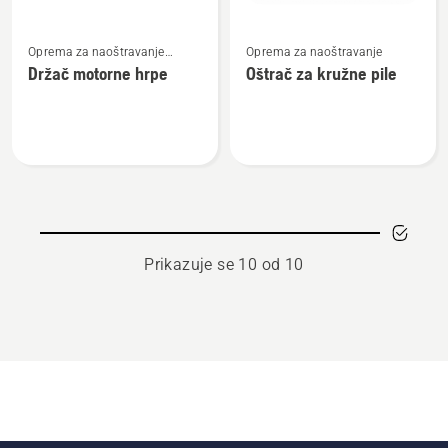
Pogledajte
Pogledajte
Oprema za naoštravanje
Oprema za naoštravanje
više
više
motorne pile
Držač motorne hrpe
Oštrač za kružne pile
detalja
detalja
o
o
Držač
Oštrač
motorne
za
hrpe
kružne
pile
Prikazuje se 10 od 10