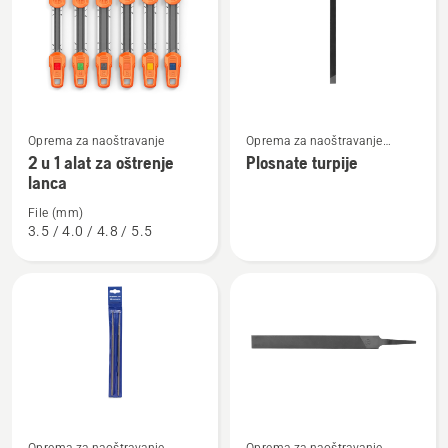
sve
proizvode
Pogledajte
Pogledajte
Oprema za naoštravanje
Oprema za naoštravanje
više
više
motorne pile
2 u 1 alat za oštrenje
Plosnate turpije
detalja
detalja
lanca
o
o
File (mm)
2
Plosnate
3.5 / 4.0 / 4.8 / 5.5
u
turpije
1
alat
za
oštrenje
lanca
Pogledajte
Pogledajte