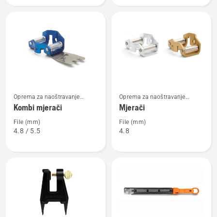
Pogledajte
Pogledajte
Oprema za naoštravanje
Oprema za naoštravanje
više
više
motorne pile
motorne pile
Kombi mjerači
Mjerači
detalja
detalja
o
o
File (mm)
File (mm)
4.8 / 5.5
4.8
Kombi
Mjerači
mjerači