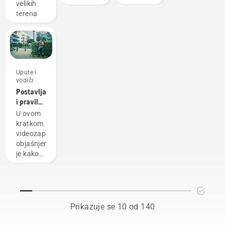
velikih
uzbuđenjem
vašem
vibracije.
terena
otkriva
travnjaku.
partnerstvo
s
Liverpool
FC-om –
legendarnim
Upute i
nogometnim
vodiči
klubom.
Postavljanje
i pravilna
prilagodba
U ovom
leđne
kratkom
baterije
videozapisu
objašnjeno
je kako
postaviti
i
prilagoditi
leđnu
bateriju
Prikazuje se 10 od 140
koja se
najviše