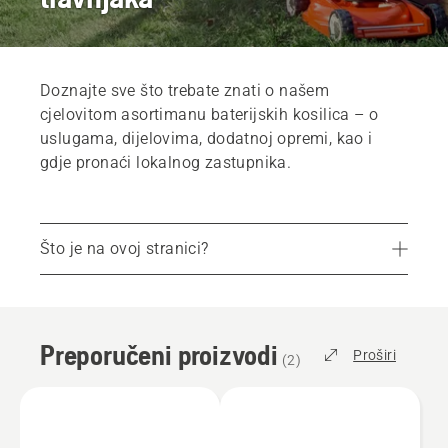
Doznajte sve što trebate znati o našem
cjelovitom asortimanu baterijskih kosilica – o
uslugama, dijelovima, dodatnoj opremi, kao i
gdje pronaći lokalnog zastupnika.
Što je na ovoj stranici?
Preporučeni proizvodi
Servisi
Preporučeni proizvodi
Dijelovi i dodatna oprema
Proširi
(
2
)
Pronađite Husqvarna trgovinu