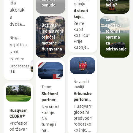
Sportski
idu
kupnju
ponude
bolja?
klubovi
ukorak
4 stvari
Kosilice
koje
s
za
trebate
Želite
dvotaktnom
Doživite
sportske
razmotriti
kupiti
jedinstveni
terene i
opremom
pri kupnji
kosilicu?
osjećaj
oprema
i
Njega
kosilice
Prije
motorne
za
nadmašuju
krajolika u
kupnje
Husqvarna
održavanje
u
tvrtki
kosilice
trebali
mnogim
"Nurture
biste
područjima.
Landscapes"
obratiti
U.K.
Štedi
pozornost
nam
Novosti i
na
mediji
Teme
novac i
sljedeće.
Vrhunske
Službeni
vrijeme,
performanse
partner
dok
na travi
robotskog
Husqvarna,
Izvrsnost
nam
Husqvarna
uvijek se
košenja
globalni
košnje.
CEORA®
pomaže
isplate
za DP
predvodnik
Na
World
Profesionalno
da
robotske
turneji i
Tour
održavanje
košnje, s
na
smanjimo