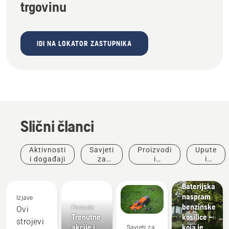
trgovinu
IDI NA LOKATOR ZASTUPNIKA
Slični članci
Aktivnosti
Savjeti
Proizvodi
Upute
i događaji
za
i
i
kupnju
inovacije
vodiči
Baterijska
naspram
Izjave
benzinske
Ponude
Ovi
Trenutne
kosilice –
strojevi
akcije i
koja je
Savjeti za