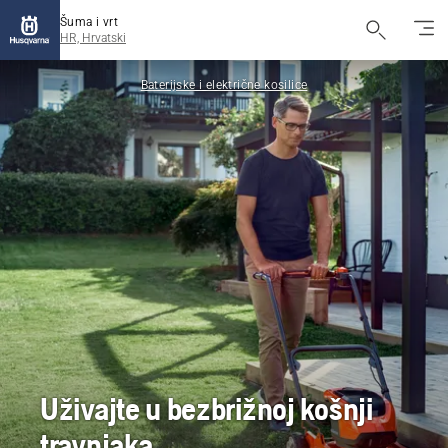
Šuma i vrt
HR, Hrvatski
Baterijske i električne kosilice
Uživajte u bezbrižnoj košnji
travnjaka