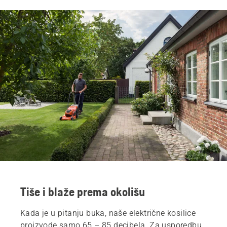
Tiše i blaže prema okolišu
Kada je u pitanju buka, naše električne kosilice
proizvode samo 65 – 85 decibela. Za usporedbu,