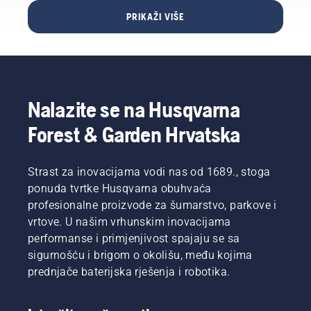
koristi uz
PRIKAŽI VIŠE
profesionalne
baterijske
proizvode
tvrtke
Husqvarna.
Pravilno
Nalazite se na Husqvarna
prilagođena
baterija
Forest & Garden Hrvatska
udobnija
je i
manje
Strast za inovacijama vodi nas od 1689., stoga
umara
ponuda tvrtke Husqvarna obuhvaća
tijekom
profesionalne proizvode za šumarstvo, parkove i
upotrebe,
stoga
vrtove. U našim vrhunskim inovacijama
možete
performanse i primjenjivost spajaju se sa
raditi
sigurnošću i brigom o okolišu, među kojima
dulje bez
prednjače baterijska rješenja i robotika.
zaustavljanja.