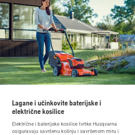
Lagane i učinkovite baterijske i
električne kosilice
Električne i baterijske kosilice tvrtke Husqvarna
osiguravaju savršenu košnju i savršenom miru i