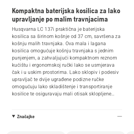
Kompaktna baterijska kosilica za lako
upravljanje po malim travnjacima
Husqvarna LC 137i praktična je baterijska
kosilica sa širinom košnje od 37 cm, savršena za
košnju malih travnjaka. Ova mala i lagana
kosilica omogućuje košnju travnjaka s jednim
punjenjem, a zahvaljujući kompaktnom reznom
kućištu i ergonomskoj ručki lako se usmjerava
čak i u uskim prostorima. Lako sklopiv i podesiv
upravljač te dvije ugrađene podizne ručke
omogućuju lako skladištenje i transportiranje
kosilice te osiguravaju mali otisak sklopljene
kosilice. Kompatibilna je s baterijskim sustavom
od 36 V.
Značajke