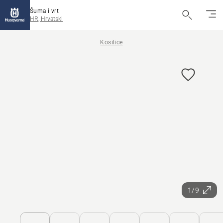
Šuma i vrt
HR, Hrvatski
Kosilice
1/9