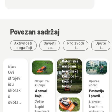
Povezan sadržaj
Aktivnosti
Savjeti
Proizvodi
Upute
i događaji
za
i
i
kupnju
inovacije
vodiči
Baterijska
naspram
Izjave
benzinske
Ovi
kosilice –
strojevi
koja je
Savjeti za
Upute i
idu
kupnju
vodiči
bolja?
ukorak
4 stvari
Postavljanje
koje
i pravilna
s
trebate
prilagodba
Želite
U ovom
dvotaktnom
razmotriti
leđne
kupiti
kratkom
opremom
pri kupnji
baterije
kosilicu?
videozapisu