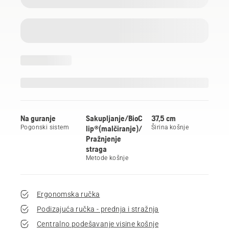
Na guranje
Sakupljanje/BioC
37,5 cm
Pogonski sistem
lip®(malčiranje)/
Širina košnje
Pražnjenje
straga
Metode košnje
Ergonomska ručka
Podizajuća ručka - prednja i stražnja
Centralno podešavanje visine košnje