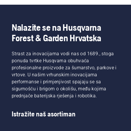
dobili
travnjaka
inspiraciju,
u
prvo
proljeće
pogledajte
kako
Nalazite se na Husqvarna
naše
biste
najvažnije
osigurali
Forest & Garden Hrvatska
savjete
da vaš
tijekom
travnjak
cijele
bude u
Strast za inovacijama vodi nas od 1689., stoga
sezone
najboljem
ponuda tvrtke Husqvarna obuhvaća
za
mogućem
profesionalne proizvode za šumarstvo, parkove i
održavanje
obliku
zdravog
nakon
vrtove. U našim vrhunskim inovacijama
i bujnog
što trava
performanse i primjenjivost spajaju se sa
travnjaka.
nastavi
sigurnošću i brigom o okolišu, među kojima
rasti. Da
prednjače baterijska rješenja i robotika.
biste
dobili
poticaj,
Istražite naš asortiman
prvo
pogledajte
naše