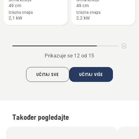
Širina košnje
Širina košnje
o
o
49 cm
49 cm
545RX
545RXT
Izlazna snaga
Izlazna snaga
2,1 kW
2,2 kW
AutoTune™
Prikazuje se 12 od 15
UČITAJ SVE
UČITAJ VIŠE
Također pogledajte