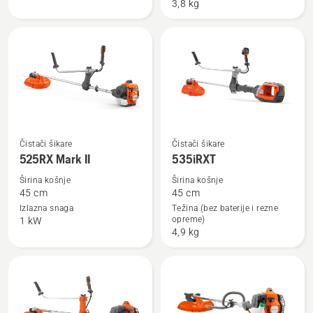
Mark
3,8 kg
II
Pogledajte
Pogledajte
Čistači šikare
Čistači šikare
525RX Mark II
535iRXT
više
više
detalja
detalja
Širina košnje
Širina košnje
45 cm
45 cm
o
o
Izlazna snaga
Težina (bez baterije i rezne
525RX
535iRXT
opreme)
1 kW
Mark
4,9 kg
II