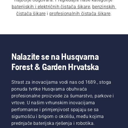
baterijskih i električnih čistača šikare
, 
benzinskih 
čistača šikare
 i 
profesionalnih čistača šikare
.
Nalazite se na Husqvarna
Forest & Garden Hrvatska
Strast za inovacijama vodi nas od 1689., stoga
ponuda tvrtke Husqvarna obuhvaća
profesionalne proizvode za šumarstvo, parkove i
vrtove. U našim vrhunskim inovacijama
performanse i primjenjivost spajaju se sa
sigurnošću i brigom o okolišu, među kojima
prednjače baterijska rješenja i robotika.