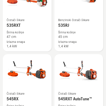
Pogledajte
Pogledajte
Čistači šikare
Benzinski čistači šikare
više
više
535RXT
535RJ
detalja
detalja
Širina košnje
Širina košnje
o
o
47 cm
45 cm
535RXT
535RJ
Izlazna snaga
Izlazna snaga
1,4 kW
1,4 kW
Pogledajte
Pogledajte
Čistači šikare
Čistači šikare
više
više
545RX
545RXT AutoTune™
detalja
detalja