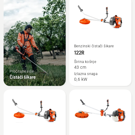
sve
proizvode
Pogledajte
Benzinski čistači šikare
više
122R
detalja
Širina košnje
o
43 cm
Pročitajte više
122R
Izlazna snaga
Čistači šikare
0,6 kW