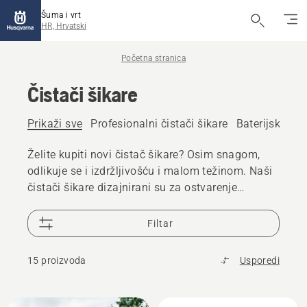
Šuma i vrt
HR, Hrvatski
Početna stranica
Čistači šikare
Prikaži sve
Profesionalni čistači šikare
Baterijski i el
Želite kupiti novi čistač šikare? Osim snagom,
odlikuje se i izdržljivošću i malom težinom. Naši
čistači šikare dizajnirani su za ostvarenje
rezultata s kojima se možete ponositi.
Pregledajte naše baterijske i benzinske modele.
Filtar
15 proizvoda
Usporedi
Učitaj