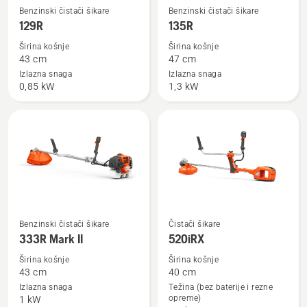
Pogledajte
Pogledajte
Benzinski čistači šikare
Benzinski čistači šikare
više
više
129R
135R
detalja
detalja
Širina košnje
Širina košnje
o
o
43 cm
47 cm
129R
135R
Izlazna snaga
Izlazna snaga
0,85 kW
1,3 kW
Pogledajte
Pogledajte
Benzinski čistači šikare
Čistači šikare
333R Mark II
520iRX
više
više
detalja
detalja
Širina košnje
Širina košnje
43 cm
40 cm
o
o
Izlazna snaga
Težina (bez baterije i rezne
333R
520iRX
opreme)
1 kW