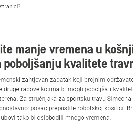
stranici?
še o kosilici Automower® za sportske klubove
ilienbergu
ite manje vremena u košnji
 poboljšanju kvalitete trav
emenski zahtjevan zadatak koji brojnim održavate
druge radove kojima bi mogli poboljšati kvalite
erena. Za stručnjaka za sportsku travu Simeona 
ednostavno: posao prepustite robotskoj kosilici. Br
ubovi tako bi oslobodili mnogo vremena.