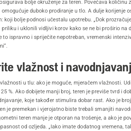
sigurava bolje okruženje za teren. Povećava količinu z
ju omogućuje duboko prodiranje u tlo. A dulje korijenje 
eren: koji bolje podnosi učestalu upotrebu. „Dok prozračuj
li priliku i uklonili vidljivi korov kako se ne bi proširio na
e to ispravno i spriječite nepotreban, vremenski intenzi
ni“.
rite vlažnost i navodnjavan
 vlažnosti u tlu: ako je moguće, mjeračem vlažnosti. Ud
 25 %. Ako dobijete manji broj, teren je previše tvrd i do
njavanje, koje također stimulira dobar rast. Ako je broj
n je premekan i vjerojatno biste trebali smanjiti navod
metni teren manje je otporan na trošenje, a ako je pov
pasnost od ozljeda. „Iako imate dodatnog vremena, ta