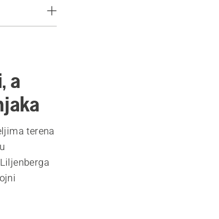
, a
njaka
ljima terena
tu
Liljenberga
ojni