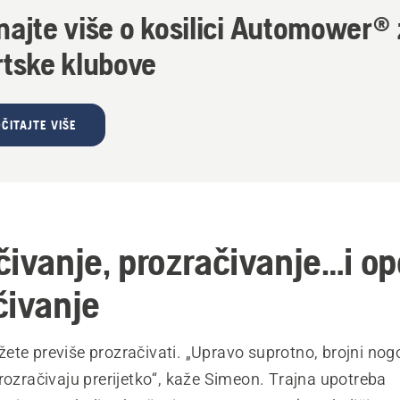
najte više o kosilici Automower®
rtske klubove
ČITAJTE VIŠE
čivanje, prozračivanje…i op
čivanje
ete previše prozračivati. „Upravo suprotno, brojni nog
rozračivaju prerijetko“, kaže Simeon. Trajna upotreba