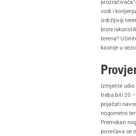
prozračivača°o
vodi i korijen
izdržljiviji t
biste iskoristi
terena? Učinit
kasnije u sezo
Provje
Izmjerite udio
treba biti 20 –
pojačati navod
nogometni tere
Premekan nogo
povećava se o