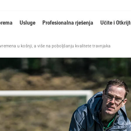
oprema
Usluge
Profesionalna rješenja
Učite i Otkrijt
vremena u košnji, a više na poboljšanju kvalitete travnjaka