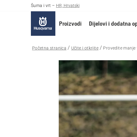
Šuma i vrt
–
HR, Hrvatski
Proizvodi
Dijelovi i dodatna 
Početna stranica
Učite i otkrijte
Provedite manje 