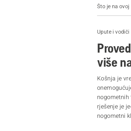
Što je na ovoj 
Saznajte vi
O Simeonu L
Upute i vodiči
Proizvodi
Proved
više na
Košnja je vr
onemogućuje 
nogometnih t
rješenje je j
nogometni kl