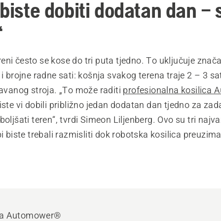
 biste dobiti dodatan dan –
“
ni često se kose do tri puta tjedno. To uključuje znač
 i brojne radne sati: košnja svakog terena traje 2 – 3 sa
javanog stroja. „To može raditi
profesionalna kosilica
iste vi dobili približno jedan dodatan dan tjedno za za
boljšati teren“, tvrdi Simeon Liljenberg. Ovo su tri najv
bi biste trebali razmisliti dok robotska kosilica preuzi
ica Automower®