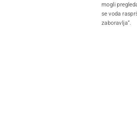
mogli pregleda
se voda rasprš
zaboravlja“.