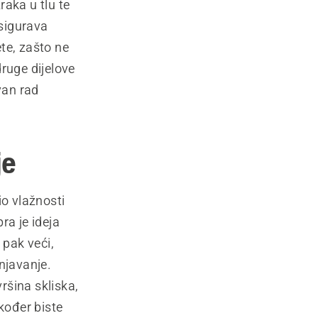
raka u tlu te
osigurava
ete, zašto ne
 druge dijelove
van rad
je
io vlažnosti
bra je ideja
 pak veći,
njavanje.
ršina skliska,
kođer biste