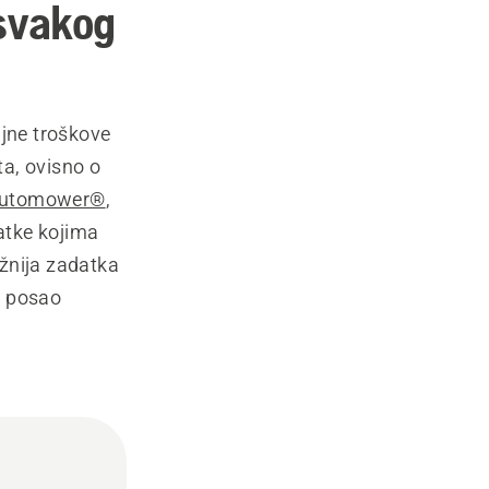
 svakog
ajne troškove
ta, ovisno o
 Automower®
,
datke kojima
ažnija zadatka
ma posao