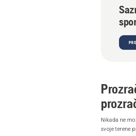
Saz
spo
PRO
Prozra
prozra
Nikada ne mož
svoje terene p