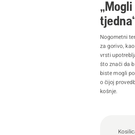
„Mogli
tjedna
Nogometni tere
za gorivo, kao
vrsti upotrebl
što znači da b
biste mogli po
o čijoj proved
košnje.
Kosil