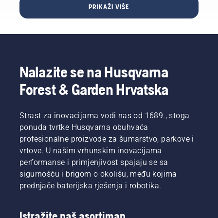
najboljem
klubovi
može,
kako se
od
PRIKAŽI VIŠE
koji je
stanju
tako bi
koje su
tereni
najboljih
održavan
kada
oslobodili
prednosti?“
diljem
u tom
robotskom
opet
mnogo
Ovo je
svijeta
poslu.
kosilicom
dođe
vremena.
citat
mjere za
Automower®
toplo
Simeona
odobravanje
travnjak
vrijeme.
Liljenberga,
prvenstvenih
Nalazite se na Husqvarna
biti bolji
Zajedno
glavnog
utakmica.
nego na
sa
održavatelja
Forest & Garden Hrvatska
onom
Simeonom
terena
održavanom
Liljenbergom,
na
standardnom
glavnim
švedskom
Strast za inovacijama vodi nas od 1689., stoga
rotacijskom
održavateljem
nacionalnom
ponuda tvrtke Husqvarna obuhvaća
kosilicom?
terena
nogometnom
Naš
na
profesionalne proizvode za šumarstvo, parkove i
stadionu
sudac i
švedskom
vrtove. U našim vrhunskim inovacijama
Friends
porota,
nacionalnom
Arena.
performanse i primjenjivost spajaju se sa
ponovno
nogometnom
Rezultati
sigurnošću i brigom o okolišu, među kojima
na
stadionu
koje
prednjače baterijska rješenja i robotika.
mjestu
Friends
očekuje
zločina,
Arena,
dobit će
je
predstavljamo
se
Istražite naš asortiman
Simeon
najbolje
ispitivanjem