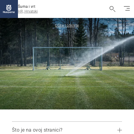
Šuma i vrt
HR, Hrvatski
Učite i otkrijte
Što je na ovoj stranici?