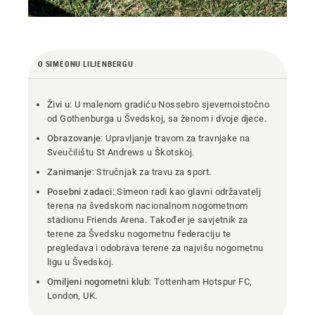
O SIMEONU LILJENBERGU
Živi u
: U malenom gradiću Nossebro sjevernoistočno
od Gothenburga u Švedskoj, sa ženom i dvoje djece.
Obrazovanje
: Upravljanje travom za travnjake na
Sveučilištu St Andrews u Škotskoj.
Zanimanje
: Stručnjak za travu za sport.
Posebni zadaci
: Simeon radi kao glavni održavatelj
terena na švedskom nacionalnom nogometnom
stadionu Friends Arena. Također je savjetnik za
terene za Švedsku nogometnu federaciju te
pregledava i odobrava terene za najvišu nogometnu
ligu u Švedskoj.
Omiljeni nogometni klub
: Tottenham Hotspur FC,
London, UK.