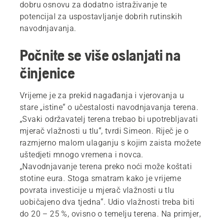
dobru osnovu za dodatno istraživanje te
potencijal za uspostavljanje dobrih rutinskih
navodnjavanja.
Počnite se više oslanjati na
činjenice
Vrijeme je za prekid nagađanja i vjerovanja u
stare „istine“ o učestalosti navodnjavanja terena.
„Svaki održavatelj terena trebao bi upotrebljavati
mjerač vlažnosti u tlu“, tvrdi Simeon. Riječ je o
razmjerno malom ulaganju s kojim zaista možete
uštedjeti mnogo vremena i novca.
„Navodnjavanje terena preko noći može koštati
stotine eura. Stoga smatram kako je vrijeme
povrata investicije u mjerač vlažnosti u tlu
uobičajeno dva tjedna“. Udio vlažnosti treba biti
do 20 – 25 %, ovisno o temelju terena. Na primjer,