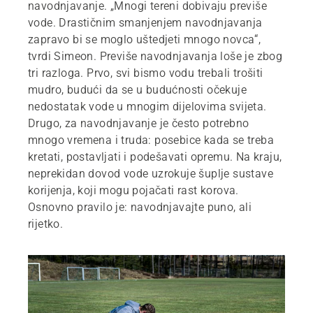
navodnjavanje. „Mnogi tereni dobivaju previše
vode. Drastičnim smanjenjem navodnjavanja
zapravo bi se moglo uštedjeti mnogo novca“,
tvrdi Simeon. Previše navodnjavanja loše je zbog
tri razloga. Prvo, svi bismo vodu trebali trošiti
mudro, budući da se u budućnosti očekuje
nedostatak vode u mnogim dijelovima svijeta.
Drugo, za navodnjavanje je često potrebno
mnogo vremena i truda: posebice kada se treba
kretati, postavljati i podešavati opremu. Na kraju,
neprekidan dovod vode uzrokuje šuplje sustave
korijenja, koji mogu pojačati rast korova.
Osnovno pravilo je: navodnjavajte puno, ali
rijetko.