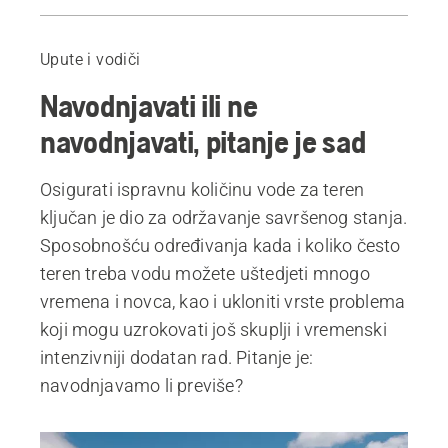
Moguća je velika ušteda novca
Dobro se upoznajte s terenom
Upute i vodiči
Počnite se više oslanjati na činjenice
Navodnjavati ili ne
Koje probleme može uzrokovati previše vode?
Što možete učiniti ako je teren previše vlažan i ljepljiv?
navodnjavati, pitanje je sad
O Simeonu Lilienbergu
Proizvodi
Osigurati ispravnu količinu vode za teren
ključan je dio za održavanje savršenog stanja.
Sposobnošću određivanja kada i koliko često
teren treba vodu možete uštedjeti mnogo
vremena i novca, kao i ukloniti vrste problema
koji mogu uzrokovati još skuplji i vremenski
intenzivniji dodatan rad. Pitanje je:
navodnjavamo li previše?