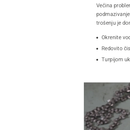
Većina proble
podmazivanjem
trošenju je do
Okrenite vod
Redovito čist
Turpijom ukl