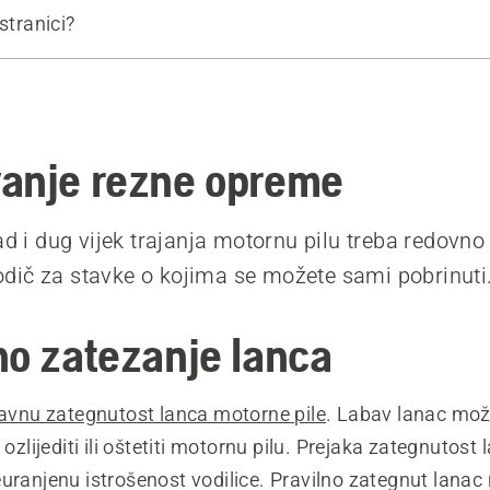
stranici?
tezanje lanca
je lanca
odilice
ilice
anje rezne opreme
 i ispravna postavka mjerača dubine
 proizvodi
ad i dug vijek trajanja motornu pilu treba redovno 
ič za stavke o kojima se možete sami pobrinuti
no zatezanje lanca
ravnu zategnutost lanca motorne pile
. Labav lanac može
s ozlijediti ili oštetiti motornu pilu. Prejaka zategnutos
uranjenu istrošenost vodilice. Pravilno zategnut lanac 