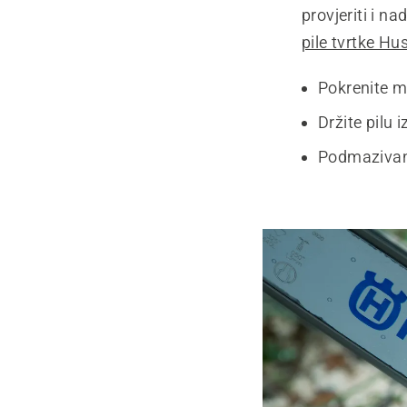
provjeriti i na
pile tvrtke H
Pokrenite m
Držite pilu 
Podmazivanj