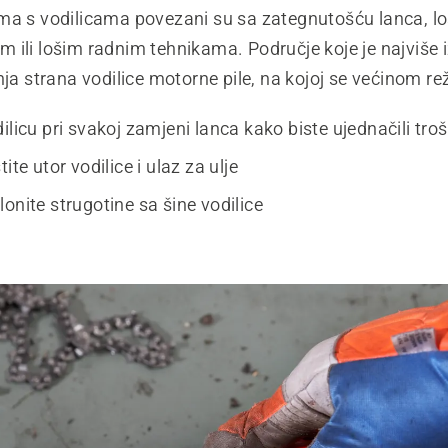
ma s vodilicama povezani su sa zategnutošću lanca, l
 ili lošim radnim tehnikama. Područje koje je najviše 
nja strana vodilice motorne pile, na kojoj se većinom re
ilicu pri svakoj zamjeni lanca kako biste ujednačili tro
ite utor vodilice i ulaz za ulje
onite strugotine sa šine vodilice