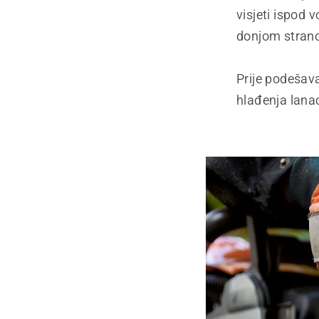
visjeti ispod 
donjom strano
Prije podešav
hlađenja lana