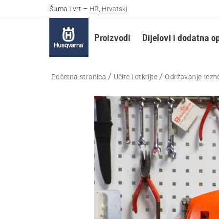
Šuma i vrt
–
HR, Hrvatski
Proizvodi
Dijelovi i dodatna 
Početna stranica
Učite i otkrijte
Održavanje rezn