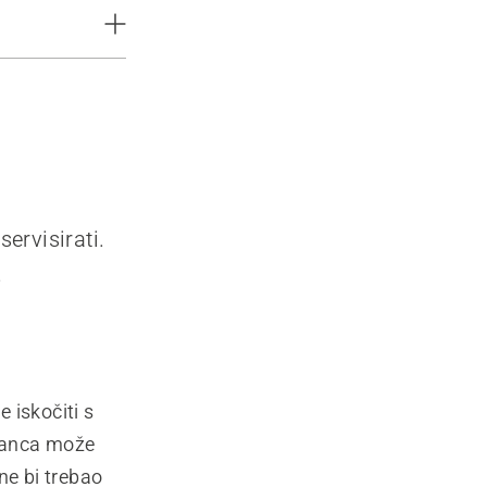
servisirati.
.
 iskočiti s
t lanca može
ne bi trebao