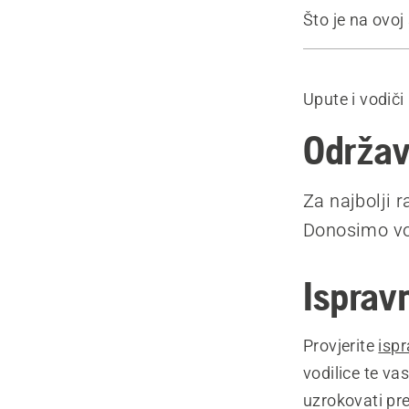
Što je na ovoj 
Ispravno za
Podmazivan
Upute i vodiči
Održavanje v
Zamjena vod
Održav
Oštar lanac
Preporučeni
Za najbolji r
Donosimo vod
Isprav
Provjerite
isp
vodilice te va
uzrokovati pre