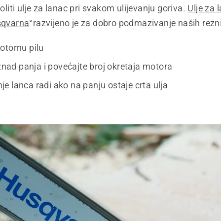
doliti ulje za lanac pri svakom ulijevanju goriva.
Ulje za
usqvarna
°razvijeno je za dobro podmazivanje naših rezn
otornu pilu
iznad panja i povećajte broj okretaja motora
e lanca radi ako na panju ostaje crta ulja