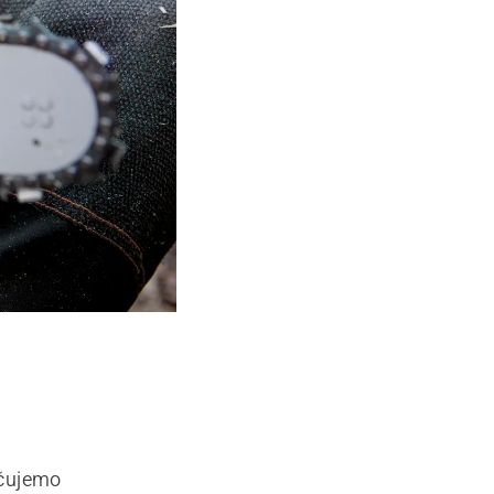
učujemo