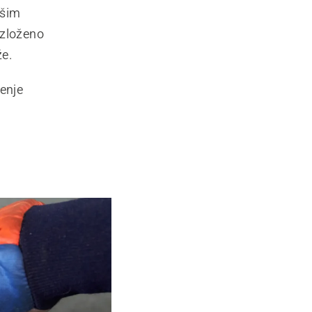
ošim
izloženo
že.
šenje