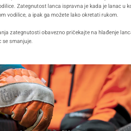
vodilice. Zategnutost lanca ispravna je kada je lanac u 
m vodilice, a ipak ga možete lako okretati rukom.
anja zategnutosti obavezno pričekajte na hlađenje lanc
c se smanjuje.