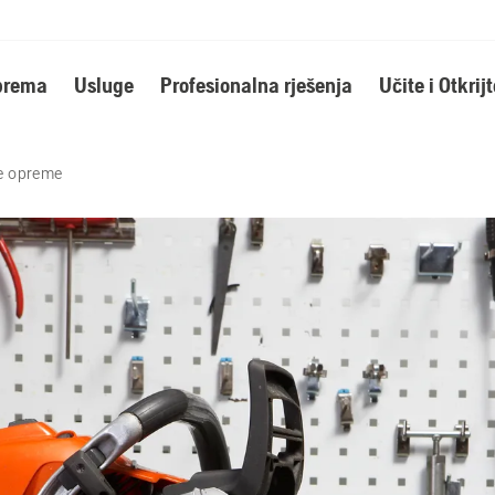
oprema
Usluge
Profesionalna rješenja
Učite i Otkrijt
e opreme