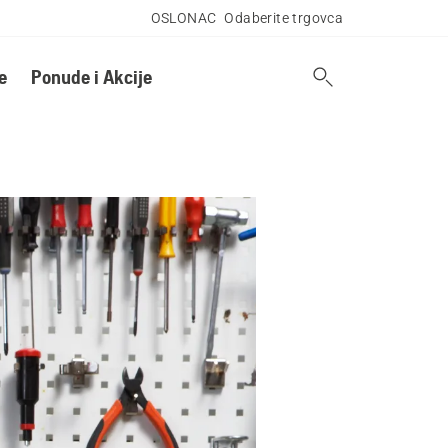
OSLONAC
Odaberite trgovca
e
Ponude i Akcije