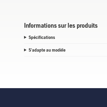
pour les jardins/zones de grande envergur
votre AUTOMOWER® pendant une longue 
Informations sur les produits
Spécifications
S'adapte au modèle