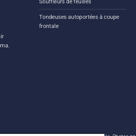
Souffleurs de feuilles
Tondeuses autoportées à coupe
frontale
ir
arna.