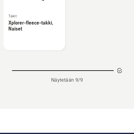
Katso
Takit
lisätietoja
Xplorer-fleece-takki,
tuotteesta
Naiset
Xplorer-
fleece-
takki,
Naiset
Näytetään 9/9