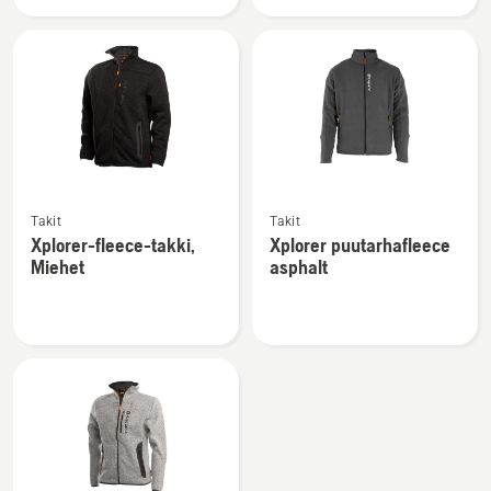
Naiset
Katso
Katso
Takit
Takit
lisätietoja
lisätietoja
Xplorer-fleece-takki,
Xplorer puutarhafleece
tuotteesta
tuotteesta
Miehet
asphalt
Xplorer-
Xplorer
fleece-
puutarhafleece
takki,
asphalt
Miehet