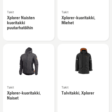
Katso
Katso
Takit
Takit
lisätietoja
lisätietoja
Xplorer Naisten
Xplorer-kuoritakki,
tuotteesta
tuotteesta
kuoritakki
Miehet
Xplorer
Xplorer-
puutarhatöihin
Naisten
kuoritakki,
kuoritakki
Miehet
puutarhatöihin
Katso
Katso
Takit
Takit
lisätietoja
lisätietoja
Xplorer-kuoritakki,
Talvitakki, Xplorer
tuotteesta
tuotteesta
Naiset
Xplorer-
Talvitakki,
kuoritakki,
Xplorer