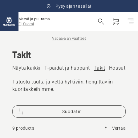
Pysy ajan tasalla!
Metsä ja puutarha
FI, Suomi
Vapaa-ajan vaatteet
Takit
Näytä kaikki
T-paidat ja hupparit
Takit
Housut
Lip
Tutustu tuulta ja vettä hylkiviin, hengittäviin
kuoritakkeihimme.
Suodatin
9 products
Vertaa