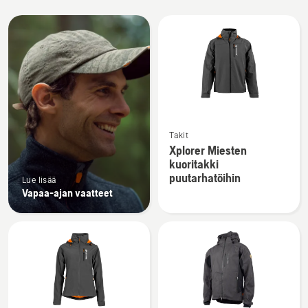
Kaikki
tuotteet
Katso
Takit
lisätietoja
Xplorer Miesten
tuotteesta
kuoritakki
Xplorer
puutarhatöihin
Lue lisää
Miesten
Vapaa-ajan vaatteet
kuoritakki
puutarhatöihin