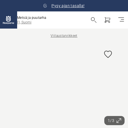
Pysy ajan tasalla!
Metsä ja puutarha
FI, Suomi
Viilaustarvikkeet
1/3