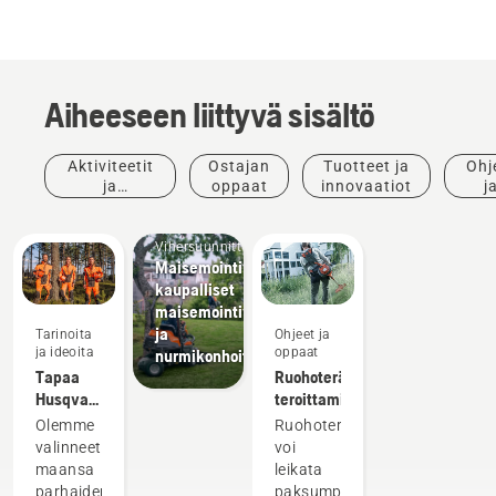
Aiheeseen liittyvä sisältö
Aktiviteetit
Ostajan
Tuotteet ja
Ohj
ja
oppaat
innovaatiot
j
tapahtumat
opp
Vihersuunnittelu
Maisemointivälineet,
kaupalliset
maisemointivälineet
ja
Tarinoita
Ohjeet ja
ja ideoita
oppaat
nurmikonhoitovälineet
Tapaa
Ruohoterän
Husqvarnan
teroittaminen
H-tiimi –
Olemme
Ruohoterällä
tuotteidemme
valinneet
voi
vaativimmat
maansa
leikata
käyttäjät
parhaiden
paksumpaa