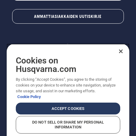
AMMATTIASIAKKAIDEN UUTISKIRJE
Cookies on
Husqvarna.com
By clicking “Accept Cookies”, you agree to the storing of
© Husqvarna AB (publ). Kaikki oikeudet pidätetään.
cookies on your device to enhance site navigation, analyze
Hinnat ovat suositushintoja. Varaamme oikeudet
site usage, and assist in our marketing efforts.
hintamuutoksiin, kirjoitus- ja sisältövirheisiin. Sivusto
Cookie Policy
pyritään pitämään mahdollisimman ajantasaisena ja
virheettömänä. Kaikki luetellut hinnat ovat
ACCEPT COOKIES
suositushintoja (sis. alv), ellei tuotetta voi ostaa
suoraan verkkosivustoltamme.
DO NOT SELL OR SHARE MY PERSONAL
Evästekäytäntö
Käyttöehdot
Tietosuojailmoitus
Tiedot
INFORMATION
Epäillyistä rikkomuksista ilmoittaminen