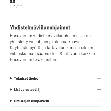
5.5
File (mm)
Yhdistelmäviilanohjaimet
Husqvarnan yhdistelmäviilanohjaimessa on
yhdistetty viilaohjain ja alennuskaavio.
Käytetään pyörö- ja lattaviilan kanssa oikean
viilauskulman saamiseksi. Saatavana kaikkiin
Husqvarnan teräketjuihin.
Tekniset tiedot
Lisävarusteet
(
4
)
Omistajan tukipalvelu