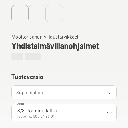
Moottorisahan viilaustarvikkeet
Yhdistelmäviilanohjaimet
Tuoteversio
Sopii malliin
Malli
.3/8" 5,5 mm, taltta
Tuotenro: 505 24 35‑01