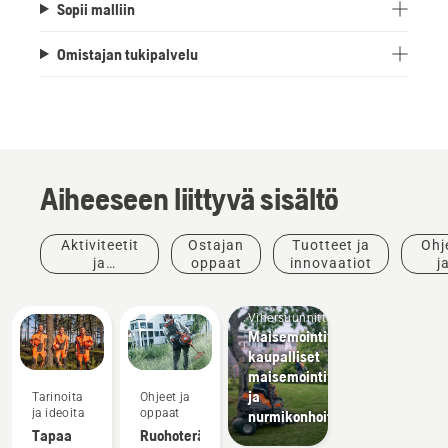
Sopii malliin
Omistajan tukipalvelu
Aiheeseen liittyvä sisältö
Aktiviteetit
Ostajan
Tuotteet ja
Ohj
ja
oppaat
innovaatiot
j
tapahtumat
opp
Vihersuunnittelu
Maisemointivälineet,
kaupalliset
maisemointivälineet
ja
Tarinoita
Ohjeet ja
ja ideoita
oppaat
nurmikonhoitovälineet
Tapaa
Ruohoterän