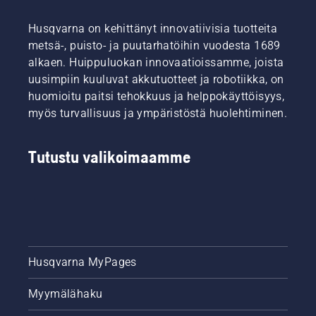
vaativimpia
kerrotaan,
käyttäjiä.
miten
Husqvarna on kehittänyt innovatiivisia tuotteita
ruohoterää
metsä-, puisto- ja puutarhatöihin vuodesta 1689
teroitetaan
ja
alkaen. Huippuluokan innovaatioissamme, joista
huolletaan.
uusimpiin kuuluvat akkutuotteet ja robotiikka, on
huomioitu paitsi tehokkuus ja helppokäyttöisyys,
myös turvallisuus ja ympäristöstä huolehtiminen.
Tutustu valikoimaamme
Husqvarna MyPages
Myymälähaku