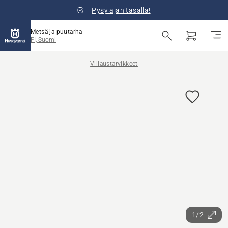
Pysy ajan tasalla!
Metsä ja puutarha
FI, Suomi
Viilaustarvikkeet
1/2