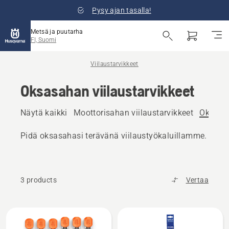
Pysy ajan tasalla!
Metsä ja puutarha
FI, Suomi
Viilaustarvikkeet
Oksasahan viilaustarvikkeet
Näytä kaikki
Moottorisahan viilaustarvikkeet
Oksasah
Pidä oksasahasi terävänä viilaustyökaluillamme.
3 products
Vertaa
Kaikki
tuotteet