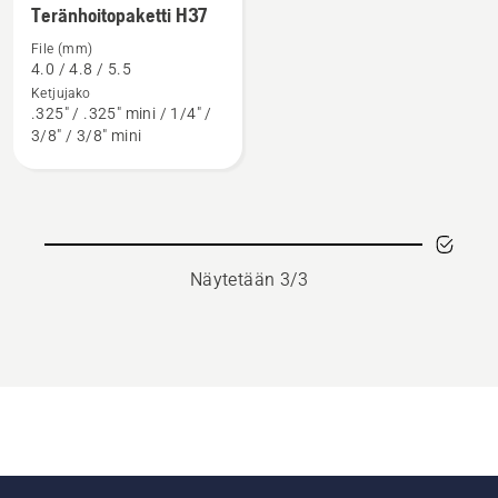
Teränhoitopaketti H37
lisätietoja
tuotteesta
File (mm)
4.0 / 4.8 / 5.5
Teränhoitopaketti
Ketjujako
H37
.325" / .325" mini / 1/4" /
3/8" / 3/8" mini
Näytetään 3/3