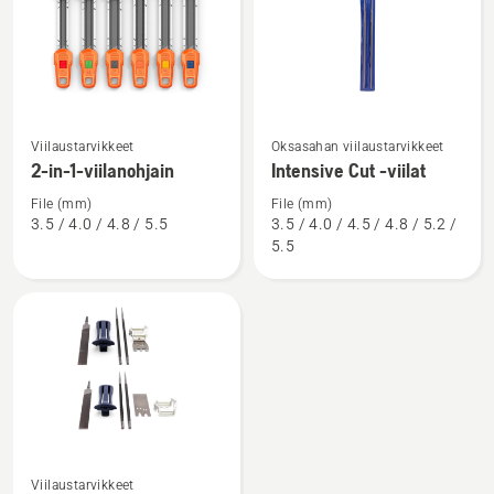
Katso
Katso
Viilaustarvikkeet
Oksasahan viilaustarvikkeet
lisätietoja
lisätietoja
2-in-1-viilanohjain
Intensive Cut -viilat
tuotteesta
tuotteesta
File (mm)
File (mm)
2-
Intensive
3.5 / 4.0 / 4.8 / 5.5
3.5 / 4.0 / 4.5 / 4.8 / 5.2 /
in-
Cut
5.5
1-
-
viilanohjain
viilat
Viilaustarvikkeet
Katso