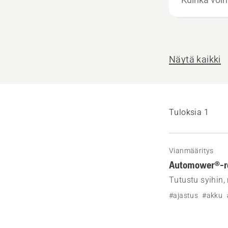
voimme
auttaa?
Näytä kaikki
Tuloksia 1
Vianmääritys
Automower®-rob
Tutustu syihin,
ongelman ratka
#ajastus
#akku