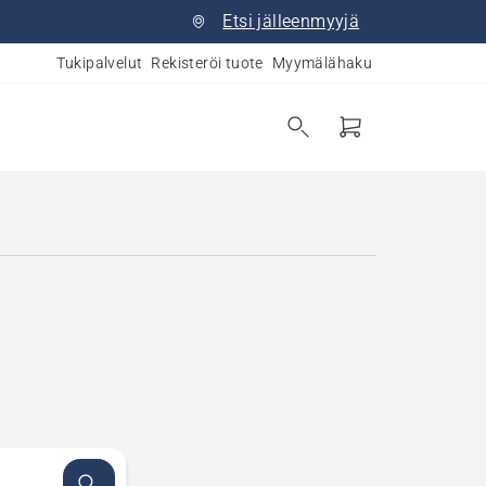
Etsi jälleenmyyjä
Tukipalvelut
Rekisteröi tuote
Myymälähaku