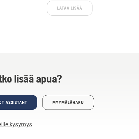
LATAA LISÄÄ
tko lisää apua?
CT ASSISTANT
MYYMÄLÄHAKU
ille kysymys