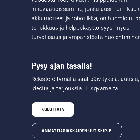
innovaatioissamme, joista uusimpiin kuul
akkutuotteet ja robotiikka, on huomioitu pa
tehokkuus ja helppokäyttöisyys, myös
turvallisuus ja ympäristöstä huolehtimine
Pysy ajan tasalla!
Rekisteröitymällä saat päivityksiä, uutisia,
ideoita ja tarjouksia Husqvarnalta.
KULUTTAJA
AMMATTIASIAKKAIDEN UUTISKIRJE