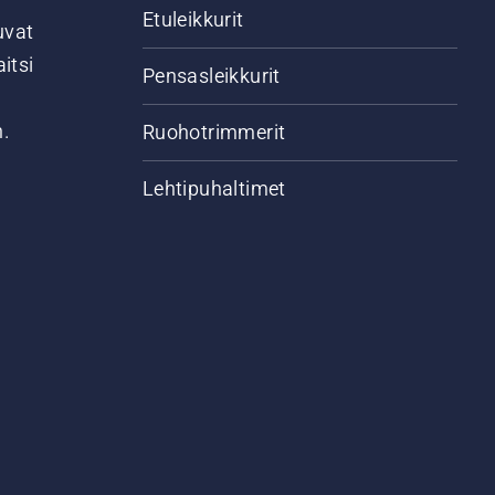
Etuleikkurit
uvat
itsi
Pensasleikkurit
n.
Ruohotrimmerit
Lehtipuhaltimet