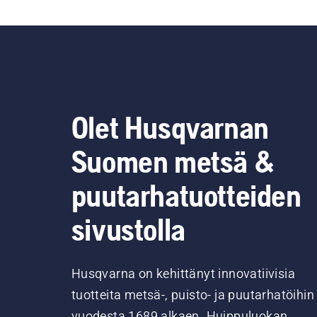
Olet Husqvarnan
Suomen metsä &
puutarhatuotteiden
sivustolla
Husqvarna on kehittänyt innovatiivisia
tuotteita metsä-, puisto- ja puutarhatöihin
vuodesta 1689 alkaen. Huippuluokan