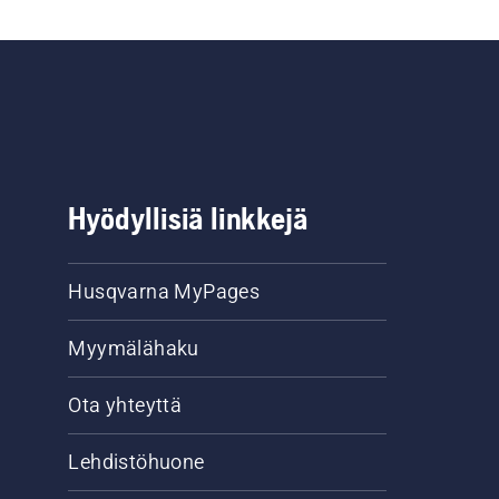
Hyödyllisiä linkkejä
Husqvarna MyPages
Myymälähaku
Ota yhteyttä
Lehdistöhuone