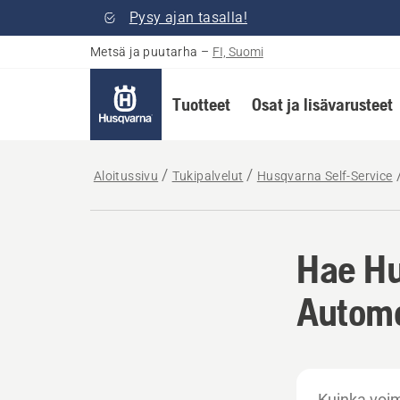
Pysy ajan tasalla!
Metsä ja puutarha
–
FI, Suomi
Tuotteet
Osat ja lisävarusteet
Aloitussivu
Tukipalvelut
Husqvarna Self-Service
Hae Hu
Autom
Kuinka