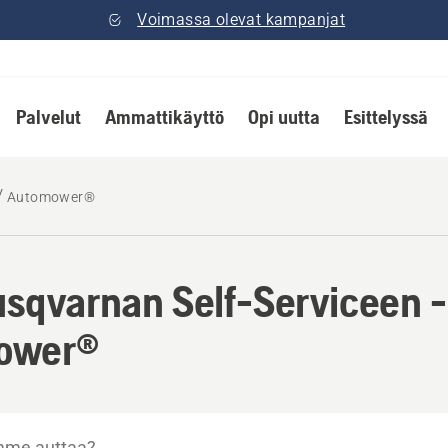
Voimassa olevat kampanjat
Palvelut
Ammattikäyttö
Opi uutta
Esittelyssä
Automower®
sqvarnan Self-Serviceen -
ower®