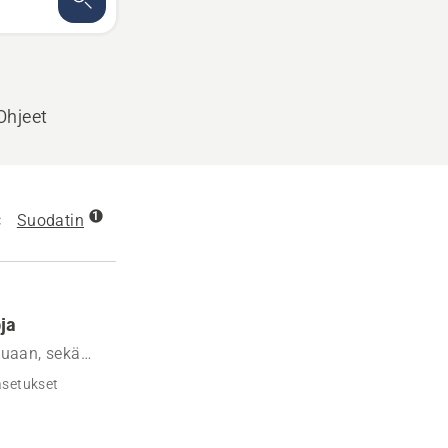
Ohjeet
1
Suodatin
ja
luaan, sekä
setukset