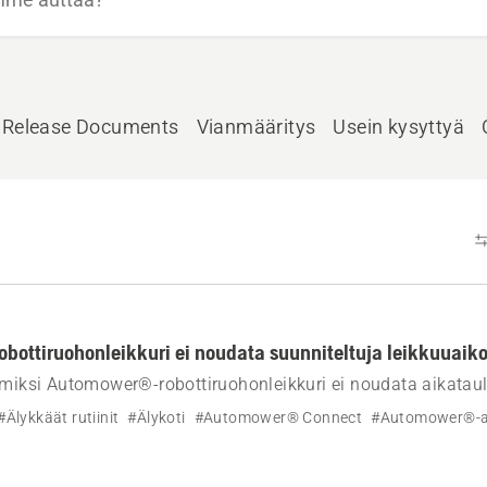
Release Documents
Vianmääritys
Usein kysyttyä
ottiruohonleikkuri ei noudata suunniteltuja leikkuuaiko
 miksi Automower®-robottiruohonleikkuri ei noudata aikatau
isemiseen.
#Älykkäät rutiinit
#Älykoti
#Automower® Connect
#Automower®-a