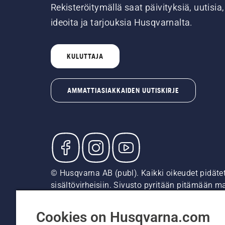
Rekisteröitymällä saat päivityksiä, uutisia,
ideoita ja tarjouksia Husqvarnalta.
KULUTTAJA
AMMATTIASIAKKAIDEN UUTISKIRJE
© Husqvarna AB (publ). Kaikki oikeudet pidäte
sisältövirheisiin. Sivusto pyritään pitämään m
suositushintoja (sis. alv), ellei tuotetta voi 
Evästekäytäntö
Käyttöehdot
Tietosuojailmoitus
Tie
Cookies on Husqvarna.com