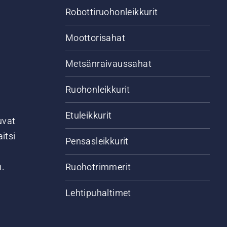
Robottiruohonleikkurit
Moottorisahat
Metsänraivaussahat
Ruohonleikkurit
Etuleikkurit
uvat
itsi
Pensasleikkurit
n.
Ruohotrimmerit
Lehtipuhaltimet