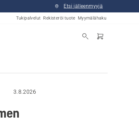
Etsi jälleenmyyjä
Tukipalvelut
Rekisteröi tuote
Myymälähaku
3.8.2026
imen