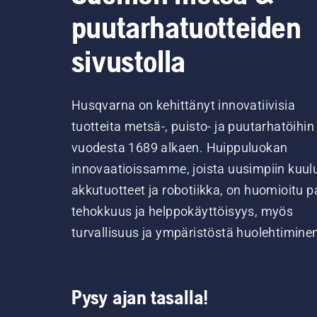
puutarhatuotteiden
sivustolla
Husqvarna on kehittänyt innovatiivisia
tuotteita metsä-, puisto- ja puutarhatöihin
vuodesta 1689 alkaen. Huippuluokan
innovaatioissamme, joista uusimpiin kuul
akkutuotteet ja robotiikka, on huomioitu pa
tehokkuus ja helppokäyttöisyys, myös
turvallisuus ja ympäristöstä huolehtimine
Pysy ajan tasalla!