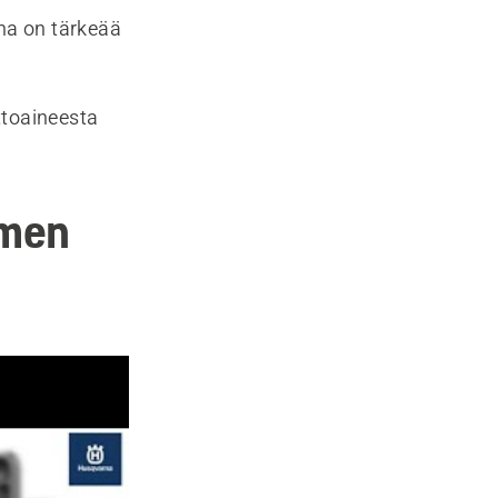
na on tärkeää
ttoaineesta
imen