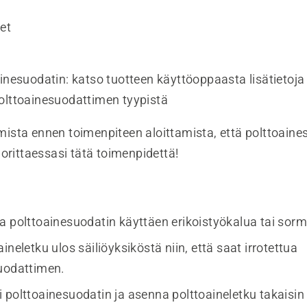
et
ainesuodatin: katso tuotteen käyttöoppaasta lisätietoja
olttoainesuodattimen tyypistä
ista ennen toimenpiteen aloittamista, että polttoainesä
orittaessasi tätä toimenpidettä!
a polttoainesuodatin käyttäen erikoistyökalua tai sorm
ineletku ulos säiliöyksiköstä niin, että saat irrotettua
uodattimen.
 polttoainesuodatin ja asenna polttoaineletku takaisin