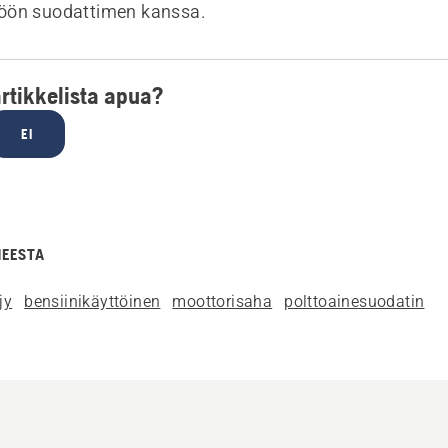
köön suodattimen kanssa.
artikkelista apua?
EI
HEESTA
jy
bensiinikäyttöinen
moottorisaha
polttoainesuodatin