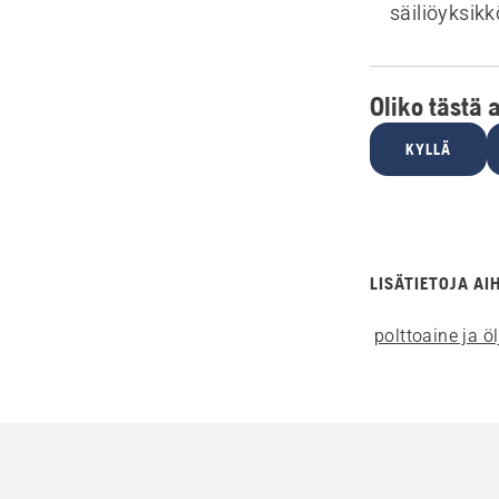
säiliöyksik
Oliko tästä 
KYLLÄ
LISÄTIETOJA AI
polttoaine ja öl