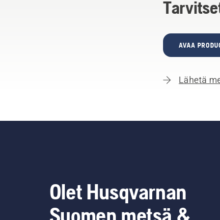
Tarvitse
AVAA PRODU
Lähetä me
Olet Husqvarnan
Suomen metsä &