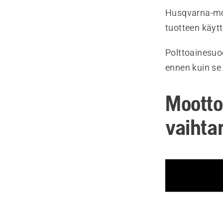
Husqvarna-mo
tuotteen käyt
Polttoainesuo
ennen kuin se
Mootto
vaihta