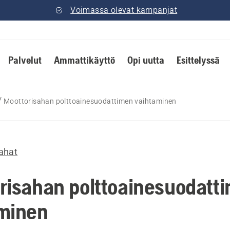
Voimassa olevat kampanjat
Palvelut
Ammattikäyttö
Opi uutta
Esittelyssä
Moottorisahan polttoainesuodattimen vaihtaminen
ahat
risahan polttoainesuodatt
minen