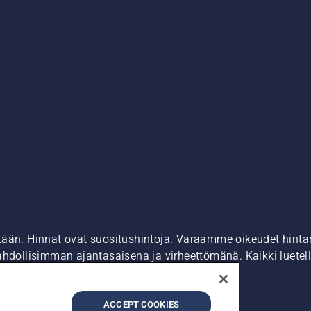
tään. Hinnat ovat suositushintoja. Varaamme oikeudet hintamu
ahdollisimman ajantasaisena ja virheettömänä. Kaikki luetell
ostaa suoraan verkkosivustoltamme.
dot
Epäillyistä rikkomuksista ilmoittaminen
ACCEPT COOKIES