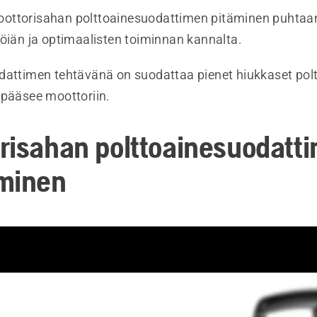
ottorisahan polttoainesuodattimen pitäminen puhtaa
töiän ja optimaalisten toiminnan kannalta.
dattimen tehtävänä on suodattaa pienet hiukkaset pol
 pääsee moottoriin.
risahan polttoainesuodatt
minen