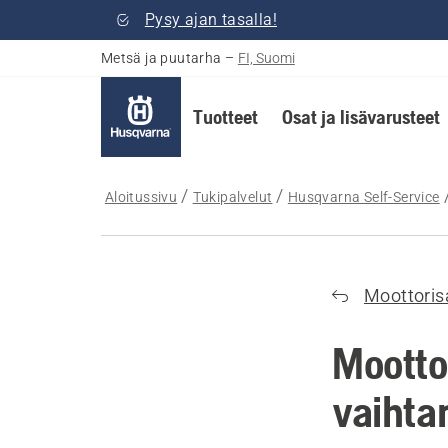
Pysy ajan tasalla!
Metsä ja puutarha
–
FI, Suomi
Tuotteet
Osat ja lisävarusteet
Aloitussivu
Tukipalvelut
Husqvarna Self-Service
Moottoris
Mootto
vaihta