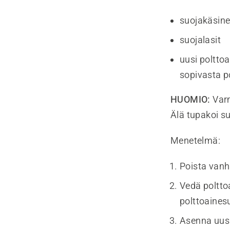
suojakäsine
suojalasit
uusi poltto
sopivasta p
HUOMIO:
Varm
Älä tupakoi su
Menetelmä:
Poista vanh
Vedä polttoa
polttoaines
Asenna uusi