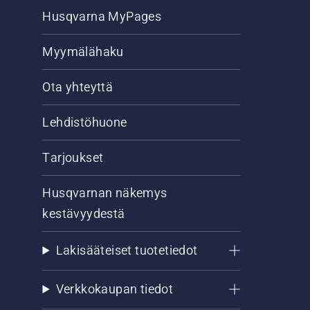
Husqvarna MyPages
Myymälähaku
Ota yhteyttä
Lehdistöhuone
Tarjoukset
Husqvarnan näkemys
kestävyydestä
Lakisääteiset tuotetiedot
Verkkokaupan tiedot