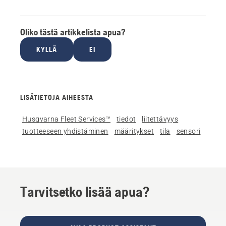
Oliko tästä artikkelista apua?
KYLLÄ
EI
LISÄTIETOJA AIHEESTA
Husqvarna Fleet Services™
tiedot
liitettävyys
tuotteeseen yhdistäminen
määritykset
tila
sensori
Tarvitsetko lisää apua?