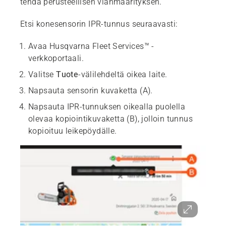
tehdä perusteellisen vianmäärityksen.
Etsi konesensorin IPR-tunnus seuraavasti:
Avaa Husqvarna Fleet Services™ -
verkkoportaali.
Valitse
Tuote
-välilehdeltä oikea laite.
Napsauta sensorin kuvaketta (A).
Napsauta IPR-tunnuksen oikealla puolella
olevaa kopiointikuvaketta (B), jolloin tunnus
kopioituu leikepöydälle.