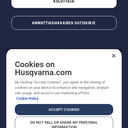
KULUTTAJA
AMMATTIASIAKKAIDEN UUTISKIRJE
Cookies on
Husqvarna.com
By clicking “Accept Cookies”, you agree to the storing of
© Husqvarna AB (publ). Kaikki oikeudet pidätetään.
cookies on your device to enhance site navigation, analyze
Hinnat ovat suositushintoja. Varaamme oikeudet
site usage, and assist in our marketing efforts.
hintamuutoksiin, kirjoitus- ja sisältövirheisiin. Sivusto
Cookie Policy
pyritään pitämään mahdollisimman ajantasaisena ja
virheettömänä. Kaikki luetellut hinnat ovat
ACCEPT COOKIES
suositushintoja (sis. alv), ellei tuotetta voi ostaa
suoraan verkkosivustoltamme.
DO NOT SELL OR SHARE MY PERSONAL
Evästekäytäntö
Käyttöehdot
Tietosuojailmoitus
Tiedot
INFORMATION
Epäillyistä rikkomuksista ilmoittaminen