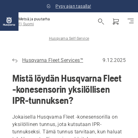
Pysy ajan tasalla!
Metsä ja puutarha
FI, Suomi
Husqvarna Self-Service
Husqvarna Fleet Services™
9.12.2025
Mistä löydän Husqvarna Fleet
-konesensorin yksilöllisen
IPR-tunnuksen?
Jokaisella Husqvarna Fleet -konesensorilla on
yksilöllinen tunnus, jota kutsutaan IPR-
tunnukseksi. Tämä tunnus tarvitaan, kun haluat