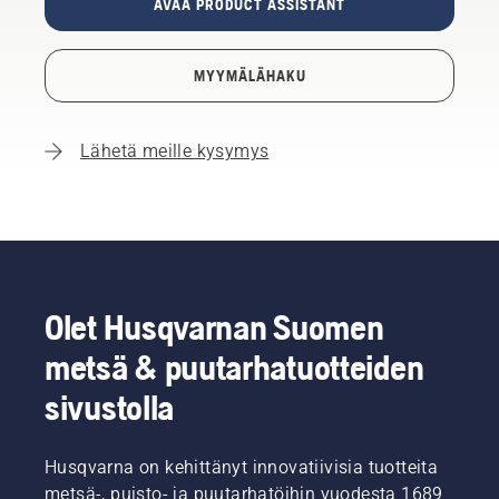
AVAA PRODUCT ASSISTANT
MYYMÄLÄHAKU
Lähetä meille kysymys
Olet Husqvarnan Suomen
metsä & puutarhatuotteiden
sivustolla
Husqvarna on kehittänyt innovatiivisia tuotteita
metsä-, puisto- ja puutarhatöihin vuodesta 1689