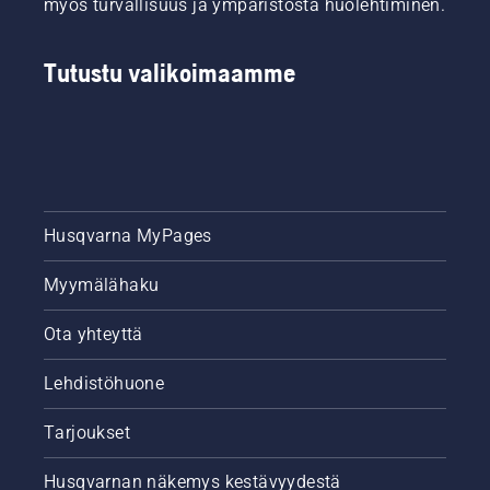
myös turvallisuus ja ympäristöstä huolehtiminen.
Tutustu valikoimaamme
Husqvarna MyPages
Myymälähaku
Ota yhteyttä
Lehdistöhuone
Tarjoukset
Husqvarnan näkemys kestävyydestä