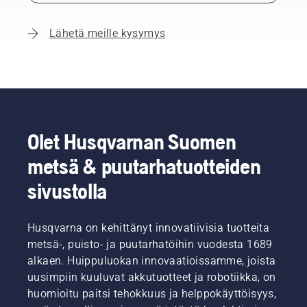
Lähetä meille kysymys
Olet Husqvarnan Suomen
metsä & puutarhatuotteiden
sivustolla
Husqvarna on kehittänyt innovatiivisia tuotteita
metsä-, puisto- ja puutarhatöihin vuodesta 1689
alkaen. Huippuluokan innovaatioissamme, joista
uusimpiin kuuluvat akkutuotteet ja robotiikka, on
huomioitu paitsi tehokkuus ja helppokäyttöisyys,