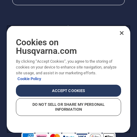
Cookies on
Husqvarna.com
By clicking “Accept Cookies”, you agree to the storing of
© Husqvarna AB (publ). Kaikki oikeudet pidätetään.
cookies on your device to enhance site navigation, analyze
Hinnat ovat suositushintoja. Varaamme oikeudet
site usage, and assist in our marketing efforts.
hintamuutoksiin, kirjoitus- ja sisältövirheisiin. Sivusto
Cookie Policy
pyritään pitämään mahdollisimman ajantasaisena ja
virheettömänä. Kaikki luetellut hinnat ovat
ACCEPT COOKIES
suositushintoja (sis. alv), ellei tuotetta voi ostaa
suoraan verkkosivustoltamme.
DO NOT SELL OR SHARE MY PERSONAL
Evästekäytäntö
Käyttöehdot
Tietosuojailmoitus
Tiedot
INFORMATION
Epäillyistä rikkomuksista ilmoittaminen