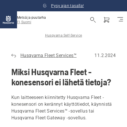
Pysy ajan tasalla!
Metsä ja puutarha
FI, Suomi
Husqvarna Self-Service
Husqvarna Fleet Services™
11.2.2024
Miksi Husqvarna Fleet -
konesensori ei lähetä tietoja?
Kun laitteeseen kiinnitetty Husqvarna Fleet -
konesensori on kerännyt käyttötiedot, käynnistä
Husqvarna Fleet Services™ -sovellus tai
Husqvarna Fleet Gateway -sovellus.