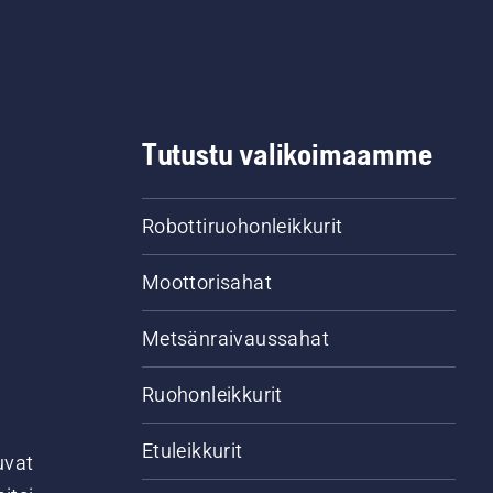
Tutustu valikoimaamme
Robottiruohonleikkurit
Moottorisahat
Metsänraivaussahat
Ruohonleikkurit
Etuleikkurit
uvat