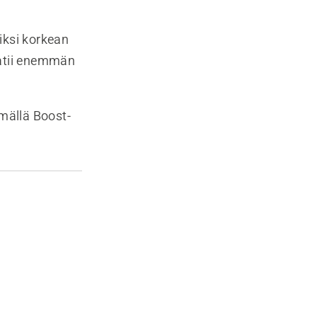
iksi korkean
aatii enemmän
ämällä Boost-