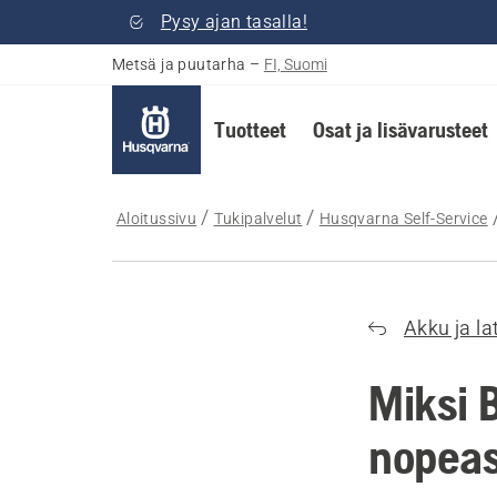
Pysy ajan tasalla!
Metsä ja puutarha
–
FI, Suomi
Tuotteet
Osat ja lisävarusteet
Aloitussivu
Tukipalvelut
Husqvarna Self-Service
Akku ja la
Miksi 
nopeas