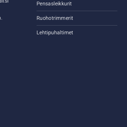
itsi
Pensasleikkurit
n.
Ruohotrimmerit
Lehtipuhaltimet