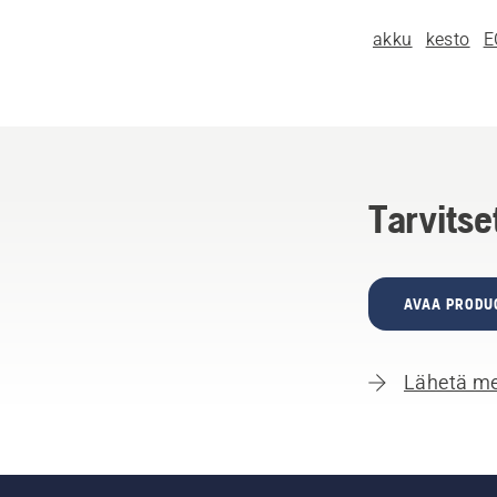
akku
kesto
E
Tarvitse
AVAA PRODU
Lähetä me