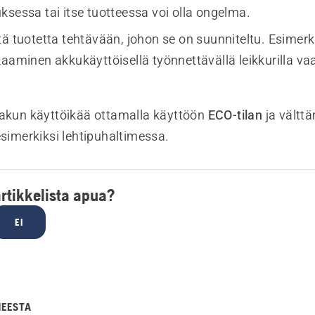
ksessa tai itse tuotteessa voi olla ongelma.
tä tuotetta tehtävään, johon se on suunniteltu. Esimerk
kaaminen akkukäyttöisellä työnnettävällä leikkurilla v
 akun käyttöikää ottamalla käyttöön
ECO-tilan
ja vältt
esimerkiksi lehtipuhaltimessa.
artikkelista apua?
EI
HEESTA