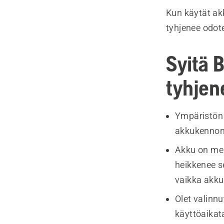
Kun käytät ak
tyhjenee odo
Syitä 
tyhjen
Ympäristön l
akkukennon 
Akku on men
heikkenee s
vaikka akkua
Olet valinnu
käyttöaikat