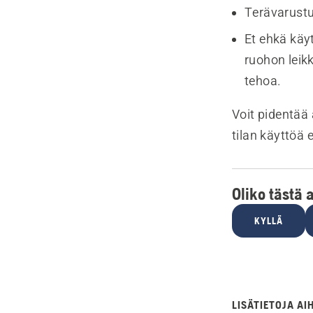
Terävarustu
Et ehkä käy
ruohon leik
tehoa.
Voit pidentää
tilan käyttöä 
Oliko tästä 
KYLLÄ
LISÄTIETOJA AI