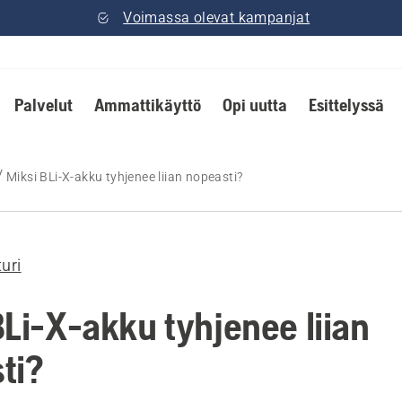
Voimassa olevat kampanjat
Palvelut
Ammattikäyttö
Opi uutta
Esittelyssä
Miksi BLi-X-akku tyhjenee liian nopeasti?
turi
BLi-X-akku tyhjenee liian
ti?