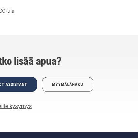
CO-tila
tko lisää apua?
CT ASSISTANT
MYYMÄLÄHAKU
ille kysymys