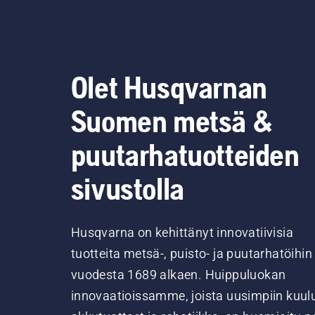
Olet Husqvarnan
Suomen metsä &
puutarhatuotteiden
sivustolla
Husqvarna on kehittänyt innovatiivisia
tuotteita metsä-, puisto- ja puutarhatöihin
vuodesta 1689 alkaen. Huippuluokan
innovaatioissamme, joista uusimpiin kuul