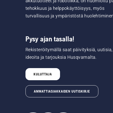
akkutuotteet ja robotiikka, on huomioitu pa
tehokkuus ja helppokäyttöisyys, myös
turvallisuus ja ympäristöstä huolehtimine
Pysy ajan tasalla!
Rekisteröitymällä saat päivityksiä, uutisia,
ideoita ja tarjouksia Husqvarnalta.
KULUTTAJA
AMMATTIASIAKKAIDEN UUTISKIRJE