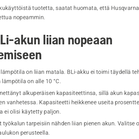
kukäyttöistä tuotetta, saatat huomata, että Husqvarna
tettua nopeammin.
BLi-akun liian nopeaan
emiseen
ämpötila on liian matala. BLi-akku ei toimi täydellä te
lämpötila on alle 10 °C.
ettänyt alkuperäisen kapasiteettinsa, sillä akun kapasi
en vanhetessa. Kapasiteetti heikkenee useita prosentt
 ei olisi käytetty paljon.
t työkalun tarpeisiin nähden liian pienen akun. Valitse 
aulukon perusteella.