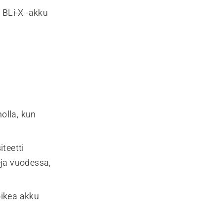
 BLi-X -akku
holla, kun
teetti
eja vuodessa,
oikea akku