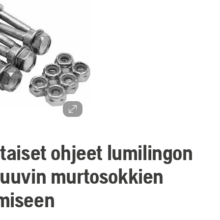
taiset ohjeet lumilingon
ruuvin murtosokkien
miseen