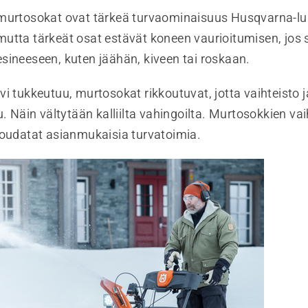
murtosokat ovat tärkeä turvaominaisuus Husqvarna-lu
utta tärkeät osat estävät koneen vaurioitumisen, jos 
sineeseen, kuten jäähän, kiveen tai roskaan.
i tukkeutuu, murtosokat rikkoutuvat, jotta vaihteisto 
u. Näin vältytään kalliilta vahingoilta. Murtosokkien v
noudatat asianmukaisia turvatoimia.