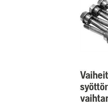
Vaiheit
syöttö
vaihta