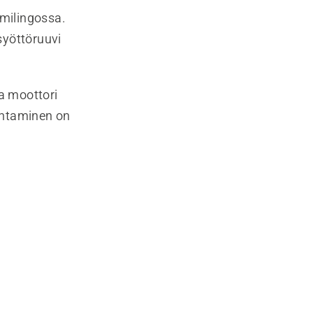
milingossa.
syöttöruuvi
ja moottori
aihtaminen on