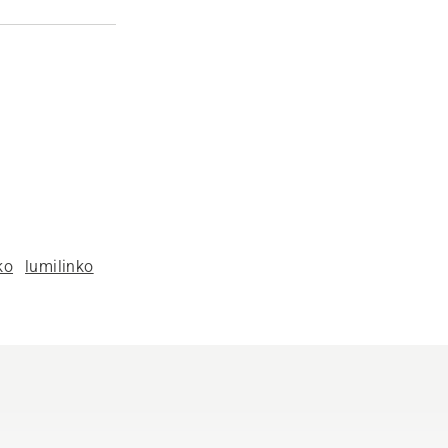
ko
lumilinko