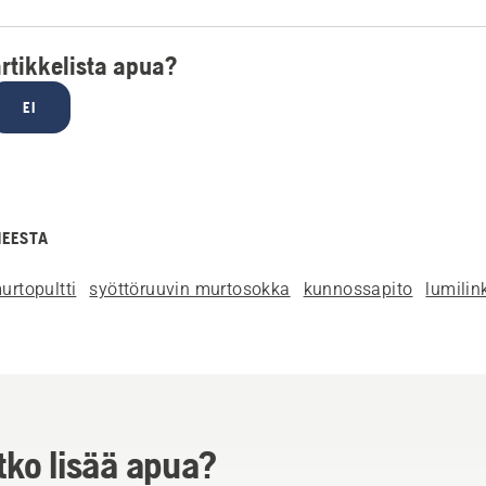
artikkelista apua?
EI
HEESTA
urtopultti
syöttöruuvin murtosokka
kunnossapito
lumilin
tko lisää apua?