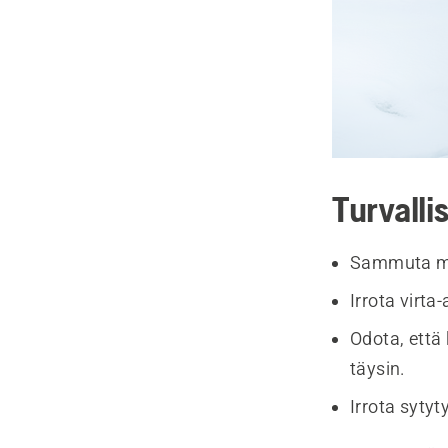
Turvalli
Sammuta mo
Irrota virta-
Odota, että 
täysin.
Irrota sytyt