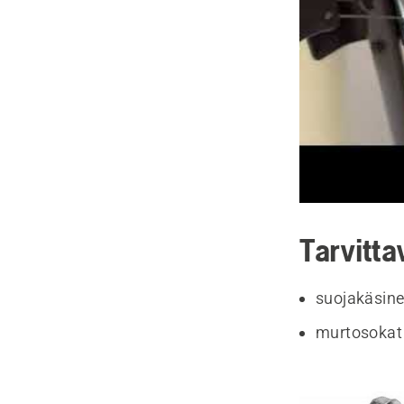
Tarvitta
suojakäsine
murtosokat 