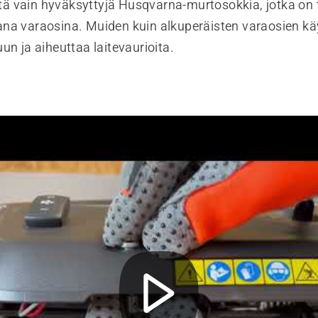
ä vain hyväksyttyjä Husqvarna-murtosokkia, jotka on 
na varaosina. Muiden kuin alkuperäisten varaosien kä
un ja aiheuttaa laitevaurioita.