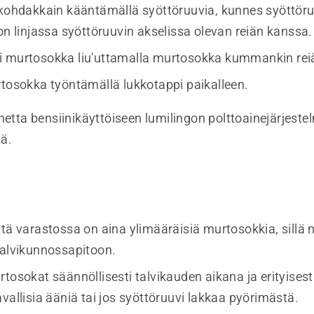
 kohdakkain kääntämällä syöttöruuvia, kunnes syöttör
on linjassa syöttöruuvin akselissa olevan reiän kanssa.
 murtosokka liu'uttamalla murtosokka kummankin reiä
rtosokka työntämällä lukkotappi paikalleen.
inetta bensiinikäyttöiseen lumilingon polttoainejärjest
ä.
tä varastossa on aina ylimääräisiä murtosokkia, sillä n
talvikunnossapitoon.
tosokat säännöllisesti talvikauden aikana ja erityisesti 
vallisia ääniä tai jos syöttöruuvi lakkaa pyörimästä.