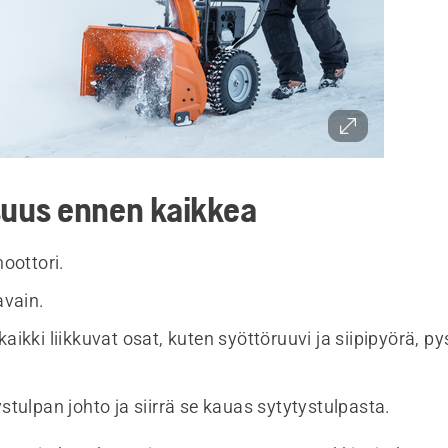
suus ennen kaikkea
ottori.
avain.
kaikki liikkuvat osat, kuten syöttöruuvi ja siipipyörä, p
ystulpan johto ja siirrä se kauas sytytystulpasta.