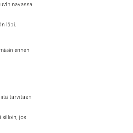
uuvin navassa
n läpi.
elmään ennen
iitä tarvitaan
silloin, jos