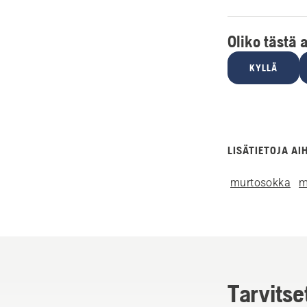
Oliko tästä 
KYLLÄ
LISÄTIETOJA AI
murtosokka
m
Tarvitse