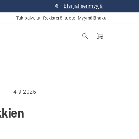
Etsi jälleenmyyjä
Tukipalvelut
Rekisteröi tuote
Myymälähaku
4.9.2025
kkien