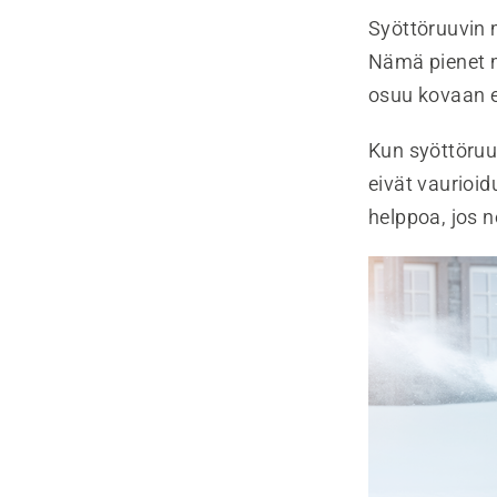
Syöttöruuvin 
Nämä pienet m
osuu kovaan e
Kun syöttöruuv
eivät vaurioid
helppoa, jos 