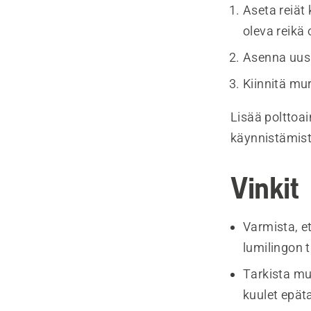
Aseta reiät
oleva reikä 
Asenna uusi
Kiinnitä mu
Lisää polttoa
käynnistämist
Vinkit
Varmista, et
lumilingon 
Tarkista mur
kuulet epäta