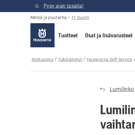
Pysy ajan tasalla!
Metsä ja puutarha
–
FI, Suomi
Tuotteet
Osat ja lisävarusteet
Aloitussivu
Tukipalvelut
Husqvarna Self-Service
Lumilinko
Lumili
vaihta