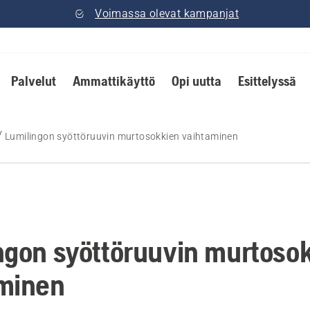
Voimassa olevat kampanjat
Palvelut
Ammattikäyttö
Opi uutta
Esittelyssä
Lumilingon syöttöruuvin murtosokkien vaihtaminen
ngon syöttöruuvin murtoso
minen