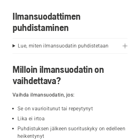
Ilmansuodattimen
puhdistaminen
Lue, miten ilmansuodatin puhdistetaan
Milloin ilmansuodatin on
vaihdettava?
Vaihda ilmansuodatin, jos:
Se on vaurioitunut tai repeytynyt
Lika ei irtoa
Puhdistuksen jälkeen suorituskyky on edelleen
heikentynyt