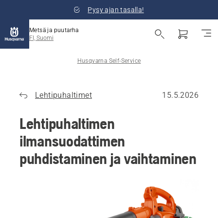
Pysy ajan tasalla!
Metsä ja puutarha
FI, Suomi
Husqvarna Self-Service
Lehtipuhaltimet
15.5.2026
Lehtipuhaltimen
ilmansuodattimen
puhdistaminen ja vaihtaminen