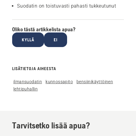
Suodatin on toistuvasti pahasti tukkeutunut
Oliko tästä artikkelista apua?
KYLLÄ
EI
LISÄTIETOJA AIHEESTA
ilmansuodatin
kunnossapito
bensiinikäyttöinen
lehtipuhallin
Tarvitsetko lisää apua?