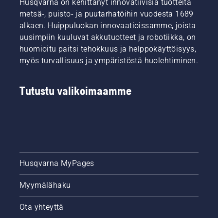
Husqvarna on kehittänyt innovatiivisia tuotteita
metsä-, puisto- ja puutarhatöihin vuodesta 1689
alkaen. Huippuluokan innovaatioissamme, joista
uusimpiin kuuluvat akkutuotteet ja robotiikka, on
huomioitu paitsi tehokkuus ja helppokäyttöisyys,
myös turvallisuus ja ympäristöstä huolehtiminen.
Tutustu valikoimaamme
Husqvarna MyPages
Myymälähaku
Ota yhteyttä