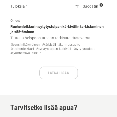
1
Tuloksia 1
Suodatin
Ohjeet
Ruohonleikkurin sytytystulpan kärkivälin tarkistaminen
ja säätäminen
Tutustu helppoon tapaan tarkistaa Husqvarna-
ruohonleikkurin sytytystulpan kärkiväli.
#bensiinikäyttöinen
#kärkiväli
#kunnossapito
#ruohonleikkuri
#sytytystulpan kärkiväli
#sytytystulppa
#työnnettävä leikkuri
LATAA LISÄÄ
Tarvitsetko lisää apua?