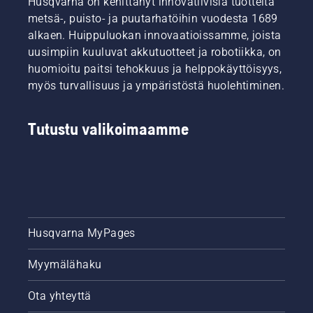
Husqvarna on kehittänyt innovatiivisia tuotteita
metsä-, puisto- ja puutarhatöihin vuodesta 1689
alkaen. Huippuluokan innovaatioissamme, joista
uusimpiin kuuluvat akkutuotteet ja robotiikka, on
huomioitu paitsi tehokkuus ja helppokäyttöisyys,
myös turvallisuus ja ympäristöstä huolehtiminen.
Tutustu valikoimaamme
Husqvarna MyPages
Myymälähaku
Ota yhteyttä