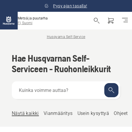
Pysy ajan tasalla!
Metsä ja puutarha
FI, Suomi
Husqvarna Self-Service
Hae Husqvarnan Self-
Serviceen - Ruohonleikkurit
Kuinka
voimme
auttaa?
Näytä kaikki
Vianmääritys
Usein kysyttyä
Ohjeet