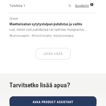
1
Tuloksia 1
Suodatin
Ohjeet
Moottorisahan sytytystulpan puhdistus ja vaihto
Lue, miten voit puhdistaa tai vaihtaa Husqvarna-
moottorisahan sytytystulpan.
#kunnossapito
#moottorisaha
#sytytystulppa
LATAA LISÄÄ
Tarvitsetko lisää apua?
AVAA PRODUCT ASSISTANT