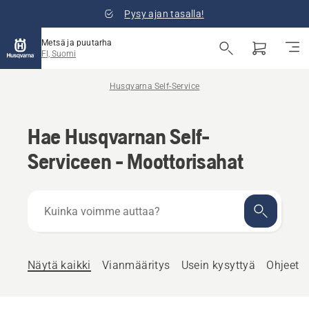
Pysy ajan tasalla!
Metsä ja puutarha
FI, Suomi
Husqvarna Self-Service
Hae Husqvarnan Self-
Serviceen - Moottorisahat
Kuinka
voimme
auttaa?
Näytä kaikki
Vianmääritys
Usein kysyttyä
Ohjeet