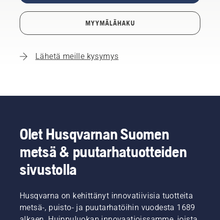
MYYMÄLÄHAKU
Lähetä meille kysymys
Olet Husqvarnan Suomen
metsä & puutarhatuotteiden
sivustolla
Husqvarna on kehittänyt innovatiivisia tuotteita
metsä-, puisto- ja puutarhatöihin vuodesta 1689
alkaen. Huippuluokan innovaatioissamme, joista