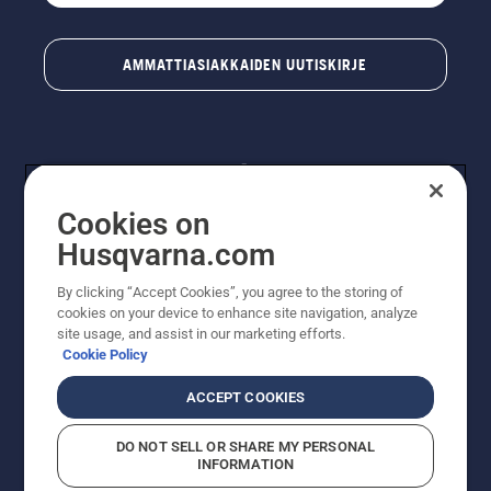
AMMATTIASIAKKAIDEN UUTISKIRJE
Cookies on
Husqvarna.com
By clicking “Accept Cookies”, you agree to the storing of
© Husqvarna AB (publ). Kaikki oikeudet pidätetään.
cookies on your device to enhance site navigation, analyze
Hinnat ovat suositushintoja. Varaamme oikeudet
site usage, and assist in our marketing efforts.
hintamuutoksiin, kirjoitus- ja sisältövirheisiin. Sivusto
Cookie Policy
pyritään pitämään mahdollisimman ajantasaisena ja
virheettömänä. Kaikki luetellut hinnat ovat
ACCEPT COOKIES
suositushintoja (sis. alv), ellei tuotetta voi ostaa
suoraan verkkosivustoltamme.
DO NOT SELL OR SHARE MY PERSONAL
Evästekäytäntö
Käyttöehdot
Tietosuojailmoitus
Tiedot
INFORMATION
Epäillyistä rikkomuksista ilmoittaminen